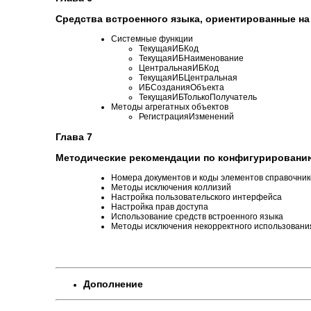
Средства встроенного языка, ориентированные на
Системные функции
ТекущаяИБКод
ТекущаяИБНаименование
ЦентральнаяИБКод
ТекущаяИБЦентральная
ИБСозданияОбъекта
ТекущаяИБТолькоПолучатель
Методы агрегатных объектов
РегистрацияИзменений
Глава 7
Методические рекомендации по конфигурировани
Номера документов и коды элементов справочник
Методы исключения коллизий
Настройка пользовательского интерфейса
Настройка прав доступа
Использование средств встроенного языка
Методы исключения некорректного использовани
Дополнение