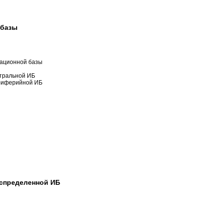
 базы
мационной базы
нтральной ИБ
ериферийной ИБ
аспределенной ИБ