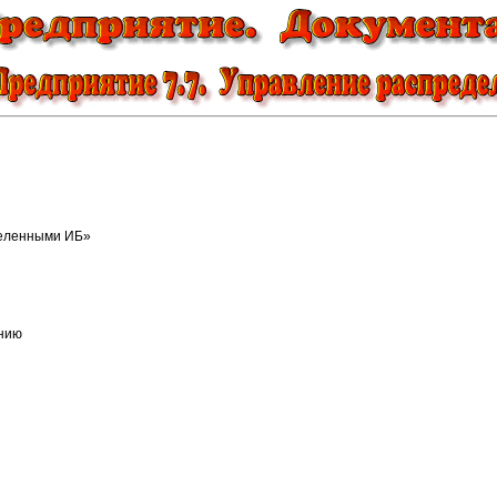
деленными ИБ»
ению