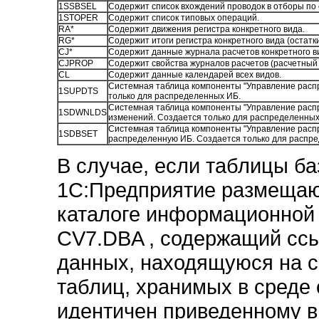
1SSBSEL
Содержит список вхождений проводок в отборы по 
1STOPER
Содержит список типовых операций.
RA*
Содержит движения регистра конкретного вида.
RG*
Содержит итоги регистра конкретного вида (остатк
CJ*
Содержит данные журнала расчетов конкретного в
CJPROP
Содержит свойства журналов расчетов (расчетный п
CL
Содержит данные календарей всех видов.
Системная таблица компоненты "Управление расп
1SUPDTS
только для распределенных ИБ.
Системная таблица компоненты "Управление расп
1SDWNLDS
изменений. Создается только для распределенных
Системная таблица компоненты "Управление расп
1SDBSET
распределенную ИБ. Создается только для распр
В случае, если таблицы б
1С:Предприятие размещают
каталоге информационной 
CV7.DBA , содержащий ссы
данных, находящуюся на с
таблиц, хранимых в среде 
идентичен приведенному 