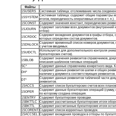
Файлы
1SUSERS
Системная таблица: отслеживание числа соединен
Системная таблица: содержит общие параметры ин
1SSYSTEM
итогов, периодичность оперативных итогов и т. п.).
1SCONST
Содержит значения констант, периодических реквиз
Содержит заголовки всех документов (внутренний 
1SJOURN
отбор)
Содержит вхождения документов в графы отбора, 
1SCRDOC
которых определен состав документов.
Содержит временный список номеров документов, 
1SDNLOCK
с учетом вводимых.
Используется для дополнительного контроля уника
1SUIDCTL
бухгалтерских счетов).
Содержит значения реквизитов справочников, доку
1SBLOB
описания шаблонов типовых операций.
SC*
Содержит данные справочника конкретного вида. 
Содержит данные реквизитов шапки и общих реквиз
DH*
наличии у документа соответствующих реквизитов.
Содержит данные реквизитов табличной части доку
DT*
реквизитов.
1SACCS
Содержит список бухгалтерских счетов всех планов 
Содержит данные бухгалтерских операций (сумму, 
1SOPER
по которому создана операция.
1SENTRY
Содержит бухгалтерские проводки.
1SBKTTLC
Содержит рассчитанные бухгалтерские итоги обор
1SBKTTL
Содержит рассчитанные бухгалтерские итоги остат
1SCORENT
Содержит список корректных проводок.
1SACCSEL
Содержит вхождения проводок в отборы по бухгалт