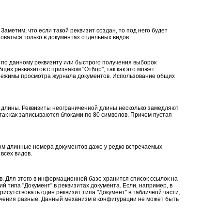
метим, что если такой реквизит создан, то под него будет
оваться только в документах отдельных видов.
 по данному реквизиту или быстрого получения выборок
щих реквизитов с признаком "Отбор", так как это может
е режимы просмотра журнала документов. Использование общих
й длины. Реквизиты неограниченной длины несколько замедляют
так как записываются блоками по 80 символов. Причем пустая
ком длинные номера документов даже у редко встречаемых
всех видов.
. Для этого в информационной базе хранится список ссылок на
 типа "Документ" в реквизитах документа. Если, например, в
присутствовать один реквизит типа "Документ" в табличной части,
 значения разные. Данный механизм в конфигурации не может быть