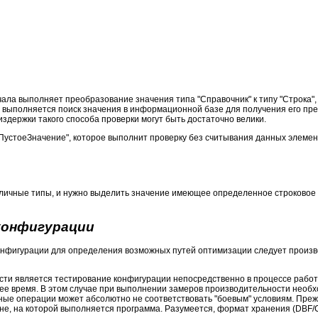
ала выполняет преобразование значения типа "Справочник" к типу "Строка",
" выполняется поиск значения в информационной базе для получения его пре
здержки такого способа проверки могут быть достаточно велики.
"ПустоеЗначение", которое выполнит проверку без считывания данных элемен
ичные типы, и нужно выделить значение имеющее определенное строковое зн
конфигурации
нфигурации для определения возможных путей оптимизации следует произв
ти является тестирование конфигурации непосредственно в процессе работы
ее время. В этом случае при выполнении замеров производительности необх
ные операции может абсолютно не соответствовать "боевым" условиям. Преж
ине, на которой выполняется программа. Разумеется, формат хранения (DBF