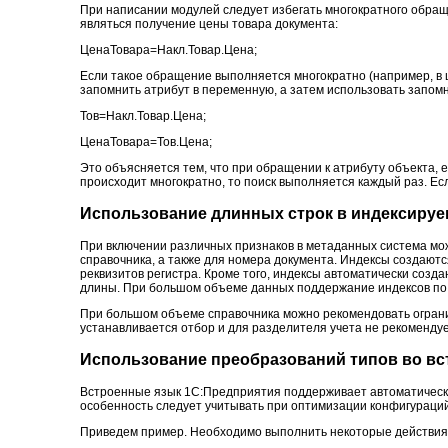
При написании модулей следует избегать многократного обраще
являться получение цены товара документа:
ЦенаТовара=Накл.Товар.Цена;
Если такое обращение выполняется многократно (например, в 
запомнить атрибут в переменную, а затем использовать запом
Тов=Накл.Товар.Цена;
ЦенаТовара=Тов.Цена;
Это объясняется тем, что при обращении к атрибуту объекта, е
происходит многократно, то поиск выполняется каждый раз. Ес
Использование длинных строк в индексиру
При включении различных признаков в метаданных система мож
справочника, а также для номера документа. Индексы создаютс
реквизитов регистра. Кроме того, индексы автоматически созд
длины. При большом объеме данных поддержание индексов по 
При большом объеме справочника можно рекомендовать огранич
устанавливается отбор и для разделителя учета не рекомендуе
Использование преобразований типов во вс
Встроенные язык 1С:Предприятия поддерживает автоматическо
особенность следует учитывать при оптимизации конфигураций
Приведем пример. Необходимо выполнить некоторые действия в