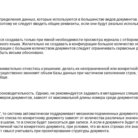
еделения данных, которые используются в большинстве видов документов. За
оэтому не следует вводить общие реквизиты, если они будут реально использ
ся создавать только при явной необходимости просмотра журнала с отбором
ного языка. Желательно не создавать в конфигурации большое количество об
гурации с большим количеством документов следует ограничивать сервисны
 быть весьма обосновано.
внимательно отнестись к решению: делать их неограниченной или конкретно
 существенно экономят объем базы данных при частичном заполнении строк, 
обще.
производительность. Однако, не рекомендуется задавать в метаданных слиш
меров документов, зависят от максимальной длины номера среди документов 
", то система автоматически поддерживает механизм подчиненных документов
 списка по конкретному документу зависят от количества различных значений
в шапке, то в список будет заноситься две записи. А если в документе будет 
абличной части конкретного документа, при условии, что во всех строках эти
ет смысл учитывать при проектировании структуры документа.