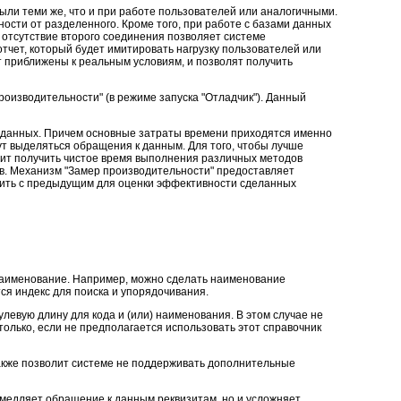
ыли теми же, что и при работе пользователей или аналогичными.
сти от разделенного. Кроме того, при работе с базами данных
 отсутствие второго соединения позволяет системе
тчет, который будет имитировать нагрузку пользователей или
 приближены к реальным условиям, и позволят получить
роизводительности" (в режиме запуска "Отладчик"). Данный
 данных. Причем основные затраты времени приходятся именно
ут выделяться обращения к данным. Для того, чтобы лучше
лит получить чистое время выполнения различных методов
в. Механизм "Замер производительности" предоставляет
нить с предыдущим для оценки эффективности сделанных
 наименование. Например, можно сделать наименование
ся индекс для поиска и упорядочивания.
улевую длину для кода и (или) наименования. В этом случае не
олько, если не предполагается использовать этот справочник
также позволит системе не поддерживать дополнительные
амедляет обращение к данным реквизитам, но и усложняет