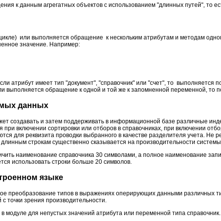
ния к данным агрегатных объектов с использованием "длинных путей", то ес
цикле) или выполняется обращение к нескольким атрибутам и методам одног
ненное значение. Например:
сли атрибут имеет тип "документ", "справочник" или "счет", то выполняется
ли выполняется обращение к одной и той же к запомненной переменной, то 
емых данных
ет создавать и затем поддерживать в информационной базе различные инде
я при включении сортировки или отборов в справочниках, при включении отбо
аются для реквизита проводки выбранного в качестве разделителя учета. Не 
длинным строкам существенно сказывается на производительности системы
ить наименование справочника 30 символами, а полное наименование запис
тся использовать строки больше 20 символов.
троенном языке
е преобразование типов в выражениях оперирующих данными различных типов
 с точки зрения производительности.
 модуле для непустых значений атрибута или переменной типа справочник. И