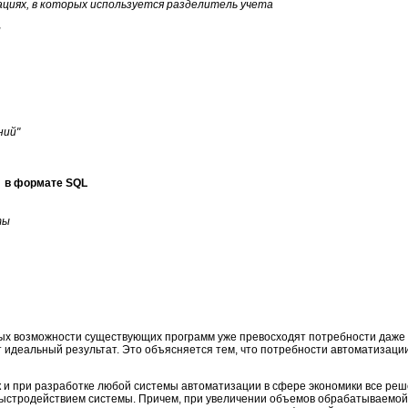
циях, в которых используется разделитель учета
и
ний"
х в формате SQL
ты
рых возможности существующих программ уже превосходят потребности даже
т идеальный результат. Это объясняется тем, что потребности автоматизаци
к и при разработке любой системы автоматизации в сфере экономики все ре
быстродействием системы. Причем, при увеличении объемов обрабатываемо