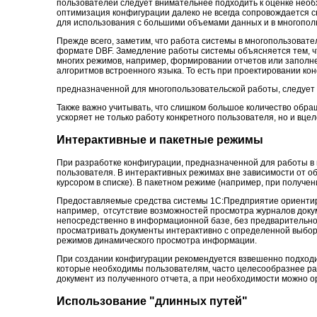
пользователей следует внимательнее подходить к оценке нео
оптимизация конфигурации далеко не всегда сопровождается 
для использования с большими объемами данных и в многопол
Прежде всего, заметим, что работа системы в многопользоват
формате DBF. Замедление работы системы объясняется тем, ч
многих режимов, например, формировании отчетов или заполне
алгоритмов встроенного языка. То есть при проектировании ко
предназначенной для многопользовательской работы, следует
Также важно учитывать, что слишком большое количество обр
ускоряет не только работу конкретного пользователя, но и вце
Интерактивные и пакетные режимы
При разработке конфигурации, предназначенной для работы в
пользователя. В интерактивных режимах вне зависимости от 
курсором в списке). В пакетном режиме (например, при получе
Предоставляемые средства системы 1C:Предприятие ориентир
например, отсутствие возможностей просмотра журналов докум
непосредственно в информационной базе, без предварительн
просматривать документы интерактивно с определенной выбор
режимов динамического просмотра информации.
При создании конфигурации рекомендуется взвешенно подходи
которые необходимы пользователям, часто целесообразнее ра
документ из полученного отчета, а при необходимости можно 
Использование "длинных путей"