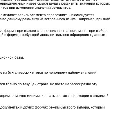
периодическими имеет смысл делать реквизиты значения которых
нтов при изменении значений реквизитов.
 замедляет запись элемента справочника. Рекомендуется
 по данному реквизиту из встроенного языка. Например, признак
ые формы при вызове справочника из главного меню, при выборе
мой в форме, требующей дополнительного обращения к данным:
ационной базы.
 из бухгалтерских итогов по неполному набору значений
ся только по текущей строке, но часто целесообразно эту
 например, можно минимизировать состав информации выводимой
 документах и других формах режим быстрого выбора, который