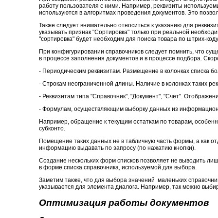
работу пользователя с ними. Например, реквизиты используем
используются в алгоритмах проведения документов. Это позво
Также следует внимательно относиться к указанию для реквизи
указывать признак "Сортировка" только при реальной необходи
"сортировка" будет необходим для поиска товара по штрих-коду
При конфигурировании справочников следует помнить, что сущ
в процессе заполнения документов и в процессе подбора. Ско
- Периодическим реквизитам. Размещение в колонках списка бо
- Строкам неограниченной длины. Наличие в колонках таких ре
- Реквизитам типа "Справочник", "Документ", "Счет". Отображ
- Формулам, осуществляющим выборку данных из информацион
Например, обращение к текущим остаткам по товарам, особенн
субконто.
Помещение таких данных не в табличную часть формы, а как отд
информацию выдавать по запросу (по нажатию кнопки).
Создание нескольких форм списков позволяет не выводить ли
в форме списка справочника, используемой для выбора.
Заметим также, что для выбора значений маленьких справочник
указывается для элемента диалога. Например, так можно выбира
Оптимизация работы документов