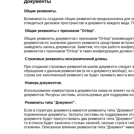
Документы
Общие реквизиты.
Возможность создания общих реквизитов предназначена для опр
отводиться дисковое пространство в документе каждого вида. П
Общие реквизиты с признаком "Отбор".
Общие реквизиты документов с признаком "Отбор" рекомендует
документов по значению данного реквизита средствами встроен
замедлить запись документов. Заметим, что при работе конфи
реквизитов с признаком "Отбор" в таких конфигурациях должно
Строковые реквизиты неограниченной длины.
При создании строковых реквизитов шапки документа следует 
обращение к данным реквизитам (а не к документу вообще), но
строка (не заполненный реквизит) не будет занимать места во
Номера документов.
Использование нумераторов в документах никак не влияет на 
документов. Ресурсы системы, используемые для поддержки но
Реквизиты типа "Документ".
Если в структуре документа имеются реквизиты типа "Документ
подчиненные документы. Затраты системы на поддержание этого
документе будет присутствовать два реквизита типа "Документ" 
то в список будет занесено столько записей, сколько строк в т
отключен. Описанное влияние реквизитов типа "Документ" име