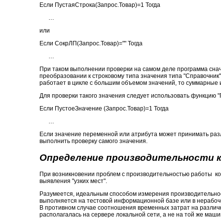
Если ПустаяСтрока(Запрос.Товар)=1 Тогда
…
или
Если СокрЛП(Запрос.Товар)="" Тогда
…
При таком выполнении проверки на самом деле программа снач
преобразовании к строковому типа значения типа "Справочник
работает в цикле с большим объемом значений, то суммарные и
Для проверки такого значения следует использовать функцию 
Если ПустоеЗначение (Запрос.Товар)=1 Тогда
…
Если значение переменной или атрибута может принимать разл
выполнить проверку самого значения.
Определение производительности 
При возникновении проблем с производительностью работы ко
выявления "узких мест".
Разумеется, идеальным способом измерения производительнос
выполняется на тестовой информационной базе или в нерабоч
В противном случае соотношения временных затрат на различ
располагалась на сервере локальной сети, а не на той же маш