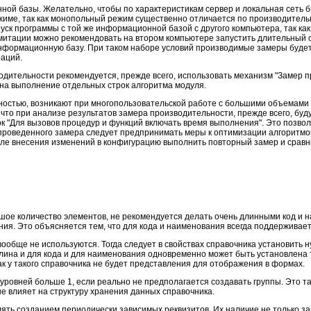
ой базы. Желательно, чтобы по характеристикам сервер и локальная сеть б
име, так как монопольный режим существенно отличается по производительно
ск программы с той же информационной базой с другого компьютера, так как
митации можно рекомендовать на втором компьютере запустить длительный о
информационную базу. При таком наборе условий производимые замеры будет
аций.
одительности рекомендуется, прежде всего, использовать механизм "Замер п
на выполнение отдельных строк алгоритма модуля.
ностью, возникают при многопользовательской работе с большими объемами
что при анализе результатов замера производительности, прежде всего, буд
 "Для вызовов процедур и функций включать время выполнения". Это позво
 проведенного замера следует предпринимать меры к оптимизации алгоритмо
осле внесения изменений в конфигурацию выполнить повторный замер и срав
ьшое количество элементов, не рекомендуется делать очень длинными код и
ия. Это объясняется тем, что для кода и наименования всегда поддерживает
вообще не используются. Тогда следует в свойствах справочника установить н
лина и для кода и для наименования одновременно может быть установлена т
как у такого справочника не будет представления для отображения в формах.
 уровней больше 1, если реально не предполагается создавать группы. Это 
 не влияет на структуру хранения данных справочника.
лять созданием периодически зависимых реквизитов. Их наличие не только з