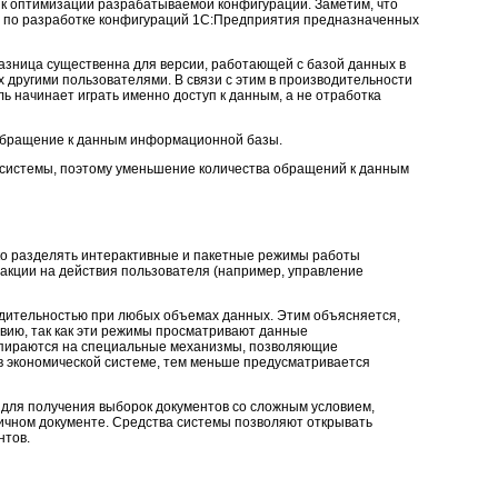
 к оптимизации разрабатываемой конфигурации. Заметим, что
ий по разработке конфигураций 1С:Предприятия предназначенных
разница существенна для версии, работающей с базой данных в
другими пользователями. В связи с этим в производительности
 начинает играть именно доступ к данным, а не отработка
 обращение к данным информационной базы.
 системы, поэтому уменьшение количества обращений к данным
ко разделять интерактивные и пакетные режимы работы
акции на действия пользователя (например, управление
дительностью при любых объемах данных. Этим объясняется,
вию, так как эти режимы просматривают данные
опираются на специальные механизмы, позволяющие
 экономической системе, тем меньше предусматривается
для получения выборок документов со сложным условием,
ичном документе. Средства системы позволяют открывать
нтов.