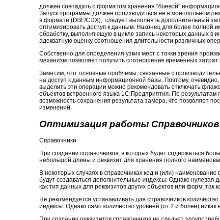
должен совпадать с форматом хранения "боевой" информационн
Запуск программы должен производиться не в монопольном реж
в формате (DBF/CDX), следует выполнять дополнительный запу
оптимизировать доступ к данным. Наконец для более полной и
обработку, выполняющую в цикле запись некоторых данных в 
адекватную оценку соотношения длительности различных опер
Собственно для определения узких мест с точки зрения произв
механизм позволяет получить соотношение временных затрат 
Заметим, что основные проблемы, связанные с производитель
на доступ к данным информационной базы. Поэтому, очевидно, 
выделить эти операции можно рекомендовать отключать флажок
объектов встроенного языка 1С:Предприятия. По результатам
возможность сохранения результата замера, что позволяет п
изменений.
Оптимизация работы Справочников
Справочники
При создании справочников, в которых будет содержаться бол
небольшой длины и реквизит для хранения полного наименован
В некоторых случаях в справочниках код и (или) наименование 
будут создаваться дополнительные индексы. Однако нулевая д
как тип данных для реквизитов других объектов или форм, так 
Не рекомендуется устанавливать для справочников количество
индексы. Однако само количество уровней (от 2 и более) никак
При создании реквизитов справочников не следует злоупотреб