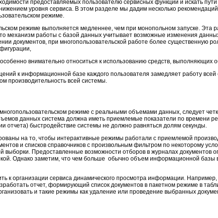
бходимости предоставляемых пользователю сервисных функций и искать пути
снижением уровня сервиса. В этом разделе мы дадим несколько рекомендац
ьзовательском режиме.
ельском режиме выполняется медленнее, чем при монопольном запуске. Эта 
то механизм работы с базой данных учитывает возможные изменения данных 
нии документов, при многопользовательской работе более существенную роль
нфигурации,
 особенно внимательно относиться к использованию средств, выполняющих
ащений к информационной базе каждого пользователя замедляет работу всей
лом производительность всей системы.
 многопользовательском режиме с реальными объемами данных, следует чет
объемов данных система должна иметь приемлемые показатели по времени ре
нии отчета) быстродействие системы не должно равняться долям секунды.
ованы на то, чтобы интерактивные режимы работали с приемлемой произво
ентов и списков справочников с произвольным фильтром по некоторому усло
ой выборки. Предоставленные возможности отборов в журналах документов 
кой. Однако заметим, что чем больше обычно объем информационной базы в
ть к организации сервиса динамического просмотра информации. Например, 
зработать отчет, формирующий список документов в пакетном режиме в табл
организовать и такие режимы как удаление или проведение выбранных докуме