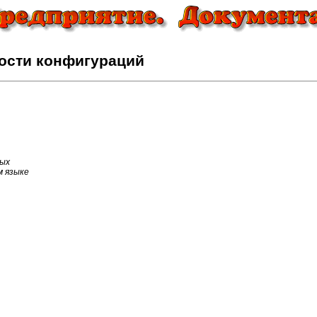
ости конфигураций
ных
м языке