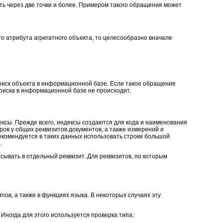
ть через две точки и более. Примером такого обращения может
о атрибута агрегатного объекта, то целесообразно вначале
 поиск объекта в информационной базе. Если такое обращение
поиска в информационной базе не происходит.
ксы. Прежде всего, индексы создаются для кода и наименования
ров у общих реквизитов документов, а также измерений и
рекомендуется в таких данных использовать строки большой
.
ывать в отдельный реквизит. Для реквизитов, по которым
, а также в функциях языка. В некоторых случаях эту
ногда для этого используется проверка типа: