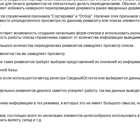
ые для печати документов не обязательно делать периодическими. Обычно, 
ляет избежать неверного перепроведения документа ранее введенных докуме
тов справочников признаков "Сортировка" и "Отбор". Наличие этих признаков
мости упорядоченного просмотра по данному реквизиту или поиска элементов
.
ествует возможность создания нескольких форм списков и использовать разн
рость работы списка справочника зависит от количества информации выводи
льшого количества периодических реквизитов замедляет просмотр списка.
квизитов так же замедляет просмотр.
ение таких реквизитов требует выборки представлений их значений из информ
ной базы.
о если используется метод регистра СводныйОстаток или выбираются данные
ельных реквизитов диалога заметно ускоряет работу, так как данные выводят
шнюю информацию в тех режимах, в которых это не имеет большого смысла,
ов, состоящих всего из нескольких элементов целесообразно использовать в
ть валюту, склад и т.д.