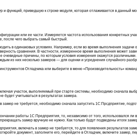
р и функций, приведшую к строке модуля, которая отлаживается в данный м
игурации или ее части. Измеряется частота использования конкретных участ
е, после чего выбрать самый быстрый.
зводить в одинаковых условиях. Например, если во время выполнения задачи
оверность сравнения. В частности, измеренное время выполнения может завис
е очевидные причины, по которым условия измерения окажутся различными.
ждым из них несколько замеров — для оценки и усреднения случайного разбр
инструментов Отладчика или выберите в меню «Производительность» команд
лючая участок, выполняемый при старте системы, необходимо сначала выбра
 будет учитываться в результатах замера.
 замер не требуется, необходимо сначала запустить 1С:Прсдприятие, подгот
нчании работы 1С:Предприятия, то, независимо от того, использовался ли в
 прекращать замер вручную не нужно. Как только будут подведены итоги замер
риятия, включать в замер не требуется, то для появления результатов заме
откройте документ, заполните его, перейдите в Отладчик, включите замер, п