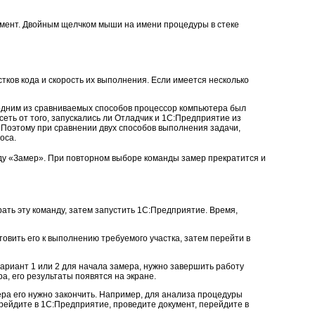
омент. Двойным щелчком мыши на имени процедуры в стеке
ков кода и скорость их выполнения. Если имеется несколько
 одним из сравниваемых способов процессор компьютера был
еть от того, запускались ли Отладчик и 1С:Предприятие из
 Поэтому при сравнении двух способов выполнения задачи,
оса.
у «Замер». При повторном выборе команды замер прекратится и
ть эту команду, затем запустить 1С:Предприятие. Время,
овить его к выполнению требуемого участка, затем перейти в
ариант 1 или 2 для начала замера, нужно завершить работу
а, его результаты появятся на экране.
ра его нужно закончить. Например, для анализа процедуры
ерейдите в 1С:Предприятие, проведите документ, перейдите в