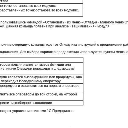
ствие
е точки останова во всех модулях
расставленных точек останова во всех модулях,
спользовавшись командой «Остановить» из меню «Отладка» главного меню О
оки. Данная команда полезна при анализе «зацикливания» модуля.
полнив очередную команду, ждет от Отладчика инструкций о продолжении ра
одолжения. Для выбора варианта продолжения используются пункты меню «От
тором модуля является вызов функции или
ие, иначе Отладчик переходит к следующему
ля является вызов функции или процедуры, она
к переходит к следующему оператору
роцедуры и остановиться на нервом операторе,
ять все операторы до той строки, на которой
должить свободное выполнение.
ращает управление системе 1С:Предприятие.