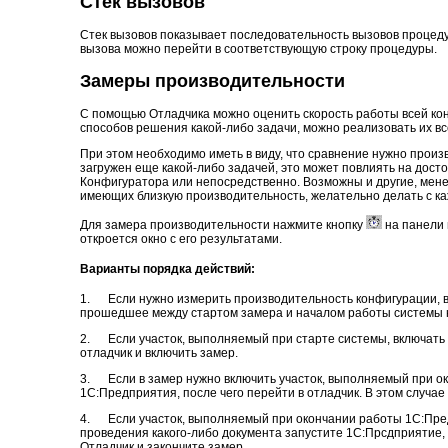
Стек вызовов
Стек вызовов показывает последовательность вызовов процеду
вызова можно перейти в соответствующую строку процедуры.
Замеры производительности
С помощью Отладчика можно оценить скорость работы всей конф
способов решения какой-либо задачи, можно реализовать их вс
При этом необходимо иметь в виду, что сравнение нужно прои
загружен еще какой-либо задачей, это может повлиять на дост
Конфигуратора или непосредственно. Возможны и другие, мене
имеющих близкую производительность, желательно делать с ка
Для замера производительности нажмите кнопку
на панели 
откроется окно с его результатами.
Варианты порядка действий:
1. Если нужно измерить производительность конфигурации, вк
прошедшее между стартом замера и началом работы системы не
2. Если участок, выполняемый при старте системы, включать в
отладчик и включить замер.
3. Если в замер нужно включить участок, выполняемый при око
1С:Предприятия, после чего перейти в отладчик. В этом случае
4. Если участок, выполняемый при окончании работы 1С:Предп
проведения какого-либо документа запустите 1С:Прсдприятие, 
Отладчик и закончите замер.