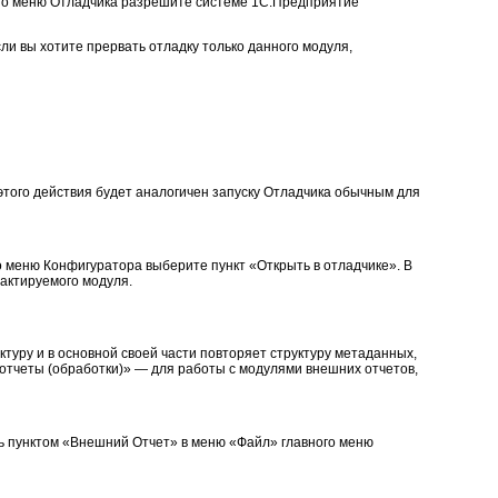
ого меню Отладчика разрешите системе 1С:Предприятие
сли вы хотите прервать отладку только данного модуля,
этого действия будет аналогичен запуску Отладчика обычным для
о меню Конфигуратора выберите пункт «Открыть в отладчике». В
дактируемого модуля.
туру и в основной своей части повторяет структуру метаданных,
тчеты (обработки)» — для работы с модулями внешних отчетов,
сь пунктом «Внешний Отчет» в меню «Файл» главного меню