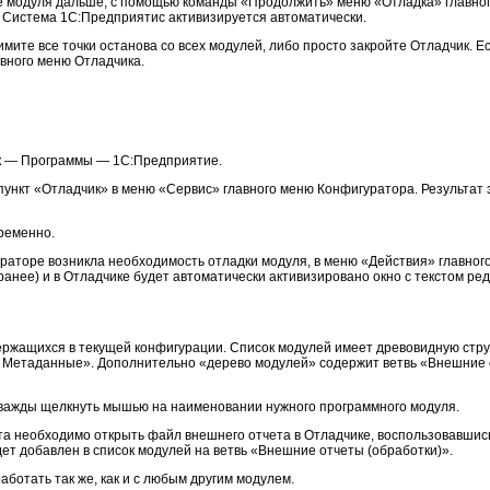
ие модуля дальше, с помощью команды «Продолжить» меню «Отладка» главн
 Система 1С:Предприятис активизируется автоматически.
имите все точки останова со всех модулей, либо просто закройте Отладчик. Е
вного меню Отладчика.
ск — Программы — 1С:Предприятие.
пункт «Отладчик» в меню «Сервис» главного меню Конфигуратора. Результат 
временно.
ураторе возникла необходимость отладки модуля, в меню «Действия» главног
ранее) и в Отладчике будет автоматически активизировано окно с текстом ре
ржащихся в текущей конфигурации. Список модулей имеет древовидную струк
 Метаданные». Дополнительно «дерево модулей» содержит ветвь «Внешние о
 дважды щелкнуть мышью на наименовании нужного программного модуля.
ета необходимо открыть файл внешнего отчета в Отладчике, воспользовавши
ет добавлен в список модулей на ветвь «Внешние отчеты (обработки)».
ботать так же, как и с любым другим модулем.