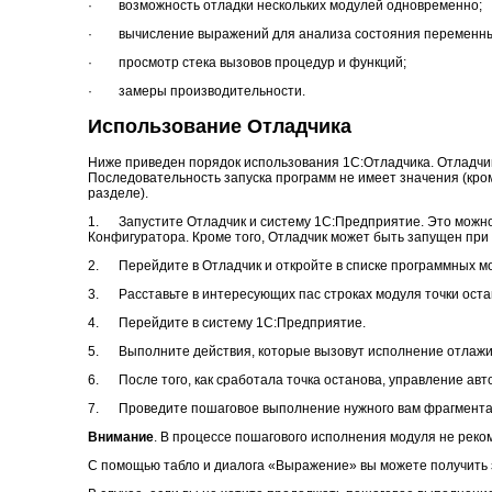
· возможность отладки нескольких модулей одновременно;
· вычисление выражений для анализа состояния переменны
· просмотр стека вызовов процедур и функций;
· замеры производительности.
Использование Отладчика
Ниже приведен порядок использования 1С:Отладчика. Отладчи
Последовательность запуска программ не имеет значения (кро
разделе).
1. Запустите Отладчик и систему 1С:Предприятие. Это можно
Конфигуратора. Кроме того, Отладчик может быть запущен при
2. Перейдите в Отладчик и откройте в списке программных м
3. Расставьте в интересующих пас строках модуля точки оста
4. Перейдите в систему 1С:Предприятие.
5. Выполните действия, которые вызовут исполнение отлажив
6. После того, как сработала точка останова, управление авт
7. Проведите пошаговое выполнение нужного вам фрагмента
Внимание
. В процессе пошагового исполнения модуля не реко
С помощью табло и диалога «Выражение» вы можете получить 