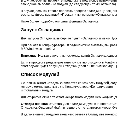
В случае, если вы не хотите продолжать пошаговое выполнен
свободное выполнение модуля (до следующей точки останова).
В случае, если вы хотите прервать процесс отладки в целом, сн
воспользуйтесь командой «Прекратить» из меню «Отладка» гла
Ниже более подробно описаны функции Отладчика.
Запуск Отладчика
Для запуска Отладчика выберите пункт «Отладчик» в меню Пу
При работе в Конфигураторе Отладчик можно вызвать, выбрав 
MS Windows способом.
Внимание
. Нельзя запустить несколько копий Отладчика одно
Если в процессе редактирования конкретного модуля в Конфиг
этом случае будет запущен Отладчик (если он не был запущен 
Список модулей
Основным окном Отладчика является список всех модулей, соде
которую можно видеть в окне Конфигуратора «Конфигурация —
и глобальный модуль.
Для открытия окна с текстом конкретного модуля необходимо
Отладка внешних отчетов
. Для отладки модуля внешнего отч
Отладчика. Открытый файл внешнего отчета автоматически буд
В дальнейшем с модулем внешнего отчета в Отладчике можно ра