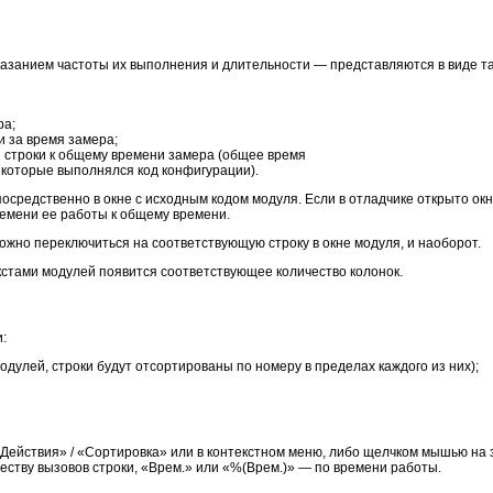
указанием частоты их выполнения и длительности — представляются в виде т
ра;
и за время замера;
 строки к общему времени замера (общее время
 которые выполнялся код конфигурации).
осредственно в окне с исходным кодом модуля. Если в отладчике открыто окн
емени ее работы к общему времени.
ожно переключиться на соответствующую строку в окне модуля, и наоборот.
екстами модулей появится соответствующее количество колонок.
:
улей, строки будут отсортированы по номеру в пределах каждого из них);
ействия» / «Сортировка» или в контекстном меню, либо щелчком мышью на за
честву вызовов строки, «Врем.» или «%(Врем.)» — по времени работы.