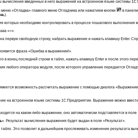
ты вычисления введенных в него выражений на встроенном языке системы 1С
в меню «Отладка» главного меню Отладчика или нажатием кнопки
в панели
на.
).
я которых необходимо контролировать в процессе пошагового выполнения м
ака «=».
 на первую свободную строку, набрать выражение и нажать клавишу Enter. Сп
появится фраза «Ошибка в выражении!».
го в конец последней строки в табло, нажать клавишу Enter и после этого пере
ия любого оператора модуля, после которого управление передается Отладч
 имеется возможность рассчитать выражение с помощью диалога «Выражение»
ние на встроенном языке системы 1С:Предприятие. Выражение можно ввести
аходится на каком-либо выражении, оно автоматически подставляется в пол
ь
». Результат вычисления выражения будет выдан в поле «Результат».
табло. Это позволит в дальнейшем прослеживать изменение результата выч