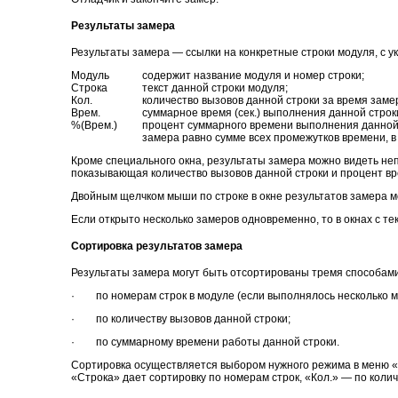
Результаты замера
Результаты замера — ссылки на конкретные строки модуля, с 
Модуль
содержит название модуля и номер строки;
Строка
текст данной строки модуля;
Кол.
количество вызовов данной строки за время заме
Врем.
суммарное время (сек.) выполнения данной строк
%(Врем.)
процент суммарного времени выполнения данной
замера равно сумме всех промежутков времени, в
Кроме специального окна, результаты замера можно видеть неп
показывающая количество вызовов данной строки и процент вр
Двойным щелчком мыши по строке в окне результатов замера м
Если открыто несколько замеров одновременно, то в окнах с т
Сортировка результатов замера
Результаты замера могут быть отсортированы тремя способами
· по номерам строк в модуле (если выполнялось несколько мод
· по количеству вызовов данной строки;
· по суммарному времени работы данной строки.
Сортировка осуществляется выбором нужного режима в меню «Д
«Строка» дает сортировку по номерам строк, «Кол.» — по коли