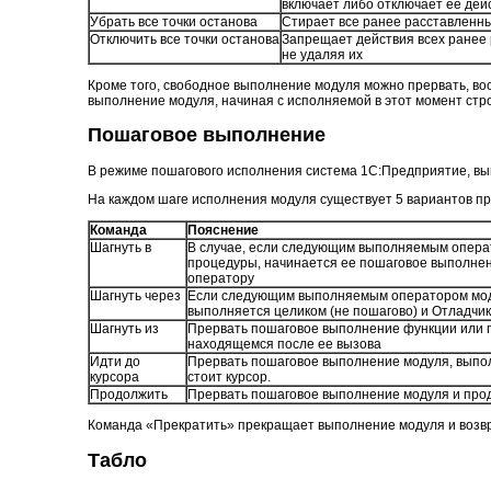
включает либо отключает ее дей
Убрать все точки останова
Стирает все ранее расставленны
Отключить все точки останова
Запрещает действия всех ранее 
не удаляя их
Кроме того, свободное выполнение модуля можно прервать, во
выполнение модуля, начиная с исполняемой в этот момент стр
Пошаговое выполнение
В режиме пошагового исполнения система 1С:Предприятие, вы
На каждом шаге исполнения модуля существует 5 вариантов пр
Команда
Пояснение
Шагнуть в
В случае, если следующим выполняемым опера
процедуры, начинается ее пошаговое выполнен
оператору
Шагнуть через
Если следующим выполняемым оператором моду
выполняется целиком (не пошагово) и Отладчи
Шагнуть из
Прервать пошаговое выполнение функции или п
находящемся после ее вызова
Идти до
Прервать пошаговое выполнение модуля, выполн
курсора
стоит курсор.
Продолжить
Прервать пошаговое выполнение модуля и про
Команда «Прекратить» прекращает выполнение модуля и возв
Табло