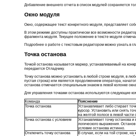
Добавление внешнего отчета в список модулей сохраняется тол
Окно модуля
Окно, содержащее текст конкретного модуля, представляет соб
В этом режиме доступны практически все возможности редактор
фрагмента модуля. Текущее положение в тексте модуля отмеча
Подробнее о работе с текстовым редактором можно узнать в гл
Точка останова
Точкой останова называется маркер, устанавливаемый на конк
передается Отладчику.
Точку останова можно установить в любой строке модуля, в люб
пустая строка) или является продолжением оператора, начато
останова отмечается специальным знаком в левой колонке окн
Для управления точками останова используются следующие ком
Команда
Пояснение
Точка останова
Устанавливает либо стирает точк
курсор. Установить или снять т
на желтой полосе в левой части 
Точка останова с условием
Устанавливает точку останова и
логического выражения. Останов 
условие останова истинно.
Отключить точку останова
В случае, если на той строке, на