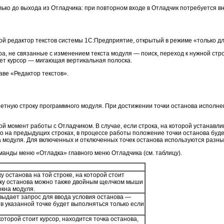
ько до выхода из Отладчика: при повторном входе в Отладчик потребуется в
ой редактор текстов системы 1С:Предприятие, открытый в режиме «только дл
а, не связанные с изменением текста модуля — поиск, переход к нужной стро
ет курсор — мигающая вертикальная полоска.
аве «Редактор текстов».
ретную строку программного модуля. При достижении точки останова исполн
ой момент работы с Отладчиком. В случае, если строка, на которой устанавл
го на предыдущих строках, в процессе работы положение точки останова буд
а модуля. Для включенных и отключенных точек останова используются разны
анды меню «Отладка» главного меню Отладчика (см. таблицу).
у останова на той строке, на которой стоит
очку останова можно также двойным щелчком мыши
окна модуля.
 выдает запрос для ввода условия останова —
в указанной точке будет выполняться только если
 которой стоит курсор, находится точка останова,