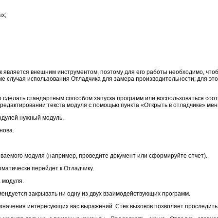
х;
к является внешним инструментом, поэтому для его работы необходимо, что
ме случая использования Отладчика для замера производительности; для это
 сделать стандартным способом запуска программ или воспользоваться соо
 редактировании текста модуля с помощью пункта «Открыть в отладчике» ме
одулей нужный модуль.
нова.
аемого модуля (например, проведите документ или сформируйте отчет).
оматически перейдет к Отладчику.
 модуля.
мендуется закрывать ни одну из двух взаимодействующих программ.
значения интересующих вас выражений. Стек вызовов позволяет проследить