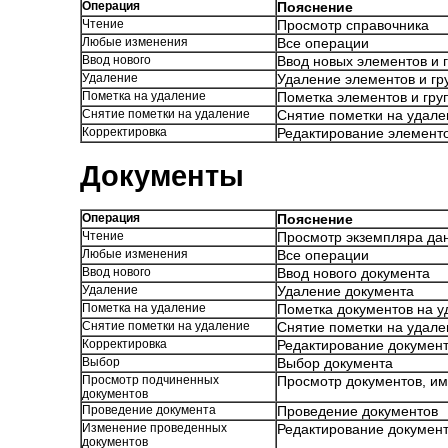
Операция
Пояснение
Чтение
Просмотр справочника
Любые изменения
Все операции
Ввод нового
Ввод новых элементов и 
Удаление
Удаление элементов и гр
Пометка на удаление
Пометка элементов и гру
Снятие пометки на удаление
Снятие пометки на удале
Корректировка
Редактирование элементо
Документы
Операция
Пояснение
Чтение
Просмотр экземпляра да
Любые изменения
Все операции
Ввод нового
Ввод нового документа
Удаление
Удаление документа
Пометка на удаление
Пометка документов на у
Снятие пометки на удаление
Снятие пометки на удале
Корректировка
Редактирование докумен
Выбор
Выбор документа
Просмотр подчиненных
Просмотр документов, и
документов
Проведение документа
Проведение документов
Изменение проведенных
Редактирование докумен
документов