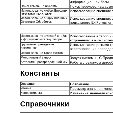
информационной базы
Поиск ссылок на объекты
Поиск перекрестных ссы
Использование любых Внешних
Использование внешних о
Отчетов и Обработок
Использование общих Внешних
Использование внешних о
Отчетов и Обработок
подкаталоге ExtForms ка
Использование функций в табло
Использование в табло и
и формульном калькуляторе
встроенного языка систе
Групповое проведение
Использование режима гр
документов
восстановления последов
Использование табло счетов
Монопольный запуск
Запуск системы 1С:Прсд
Автообмен распределенной ИБ
Работа с режимом автоо
Константы
Операция
Пояснение
Чтение
Просмотр значения конс
Корректировка
Изменение значения кон
Справочники