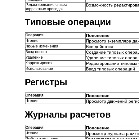
Редактирование списка
Возможность редактирова
корректных проводок
Типовые операции
Операция
Пояснение
Чтение
Просмотр экземпляра да
Любые изменения
Все действия
Ввод нового
Создание типовых опера
Удаление
Удаление типовых опера
Корректировка
Редактирование типовых
Использование
Ввод типовых операций
Регистры
Операция
Пояснение
Чтение
Просмотр движений реги
Журналы расчетов
Операция
Пояснение
Чтение
Просмотр журнала расче
Любые изменения