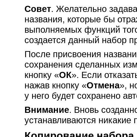
Совет
. Желательно задав
названия, которые бы отр
выполняемых функций того
создается данный набор п
После присвоения названи
сохранения сделанных из
кнопку «
ОК
». Если отказа
нажав кнопку «
Отмена
», н
у него будет сохранено ав
Внимание
. Вновь созданн
устанавливаются никакие 
Копирование набора