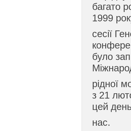
багато р
1999 рок
сесії Ге
конфере
було за
Міжнаро
рідної м
з 21 лют
цей день
нас.