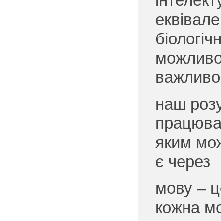
інтелект
еквівал
біологіч
можливо
важливо
наш роз
працював
яким мож
є через
мову – ц
кожна мо