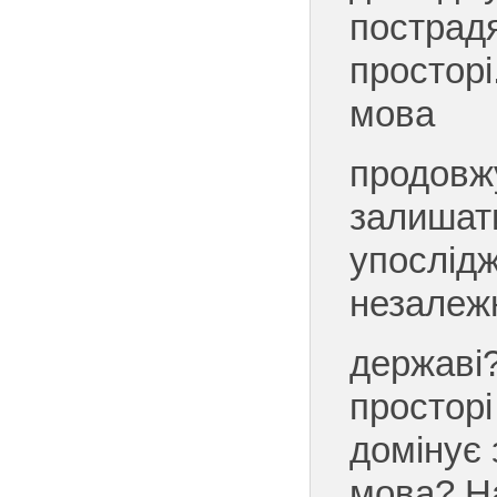
пострад
просторі
мова
продовж
залишат
упослід
незалежн
державі?
простор
домінує 
мова? Н