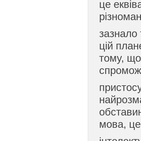
це еквів
різноман
зазнало 
цій план
тому, що
спромож
пристос
найрозм
обстави
мова, це