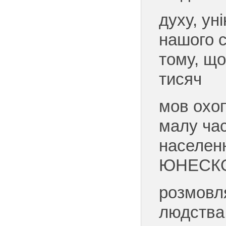
духу, ун
нашого с
тому, щ
тисяч
мов охо
малу час
населен
ЮНЕСКО
розмовл
людства