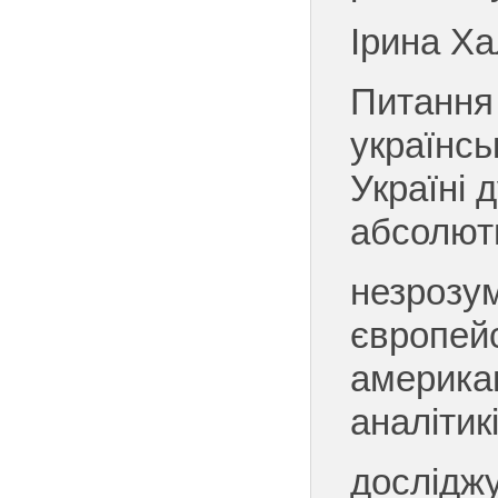
Ірина Х
Питання
українсь
Україні 
абсолют
незрозу
європей
америка
аналітикі
дослідж