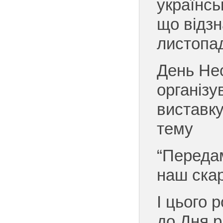
українсь
що відзн
листопад
День Нес
організ
виставку
тему
“Переда
наш скар
І цього 
до Дня р