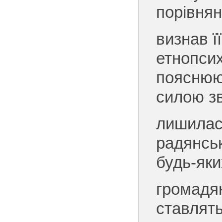
порівнян
визнав ї
етнопси
пояснюю
силою зв
лишилася
радянськ
будь-яки
громадя
ставлять