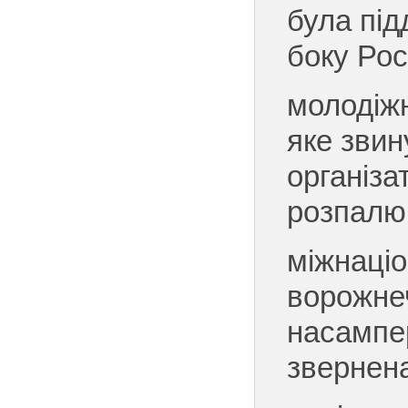
була під
боку Рос
молодіжн
яке зви
організа
розпалю
міжнаціо
ворожнеч
насампе
звернена