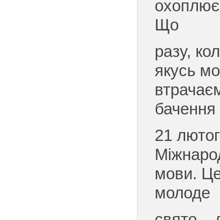
охоплює 
Що
разу, ко
якусь мо
втрачає
бачення 
21 лютог
Міжнарод
мови. Це
молоде
свято – 