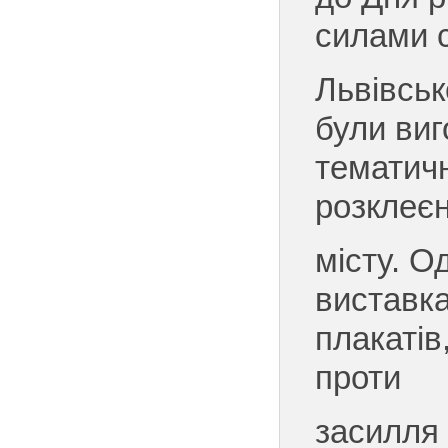
силами с
Львівськ
були виг
тематичн
розклеєн
місту. О
виставка
плакатів
проти
засилля 