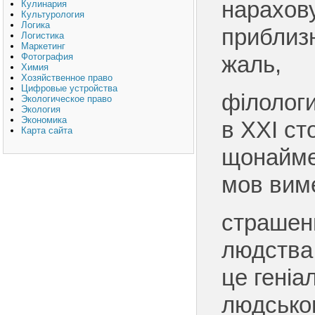
нарахов
Кулинария
Культурология
Логика
приблизн
Логистика
Маркетинг
Фотография
жаль,
Химия
Хозяйственное право
Цифровые устройства
філолог
Экологическое право
Экология
Экономика
в XXI сто
Карта сайта
щонайме
мов виме
страшен
людства,
це геніа
людсько