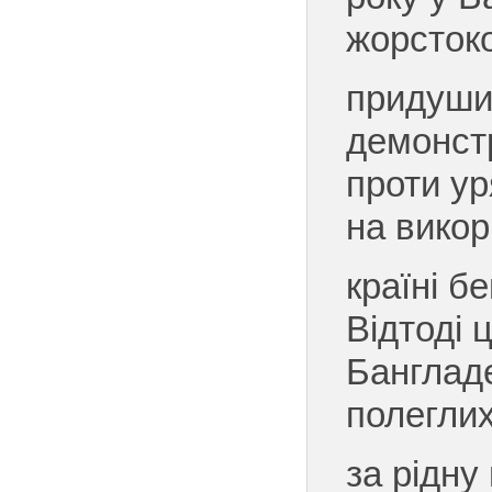
жорсток
придуши
демонст
проти ур
на викор
країні б
Відтоді 
Банглад
полегли
за рідну