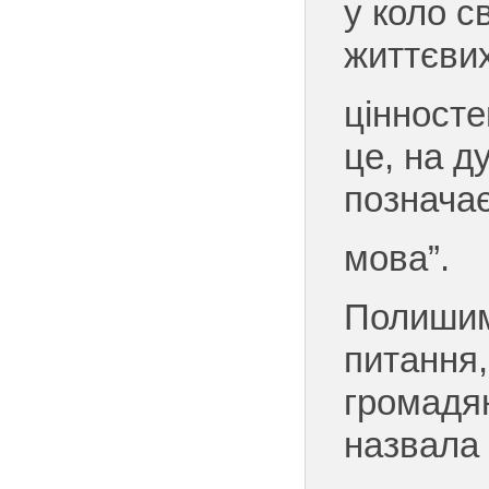
у коло с
життєви
цінносте
це, на д
позначає
мова”.
Полишим
питання,
громадя
назвала 