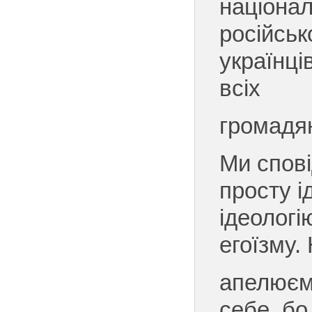
націона
російсь
українці
всіх
громадя
Ми спов
просту і
ідеологі
егоїзму.
апелюєм
себе, бо