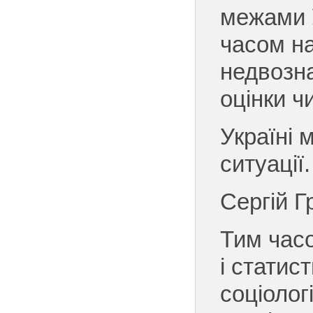
межами 
часом н
недвозна
оцінки ч
Україні 
ситуації.
Сергій Г
Тим часо
і статист
соціолог