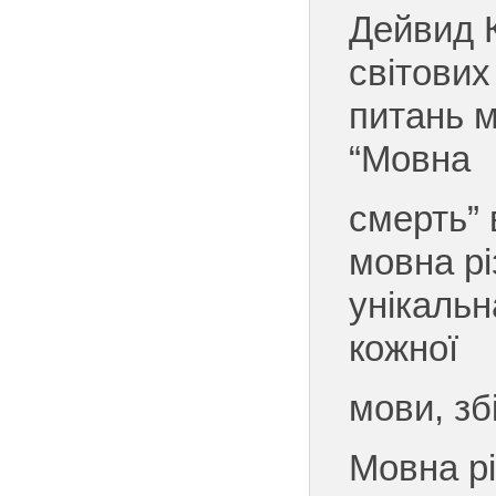
Дейвид К
світових
питань м
“Мовна
смерть”
мовна рі
унікальна
кожної
мови, зб
Мовна рі