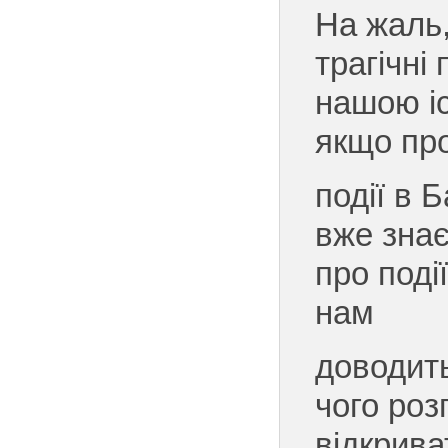
На жаль
трагічні 
нашою іс
якщо пр
події в 
вже знає
про події
нам
доводит
чого роз
відкрива