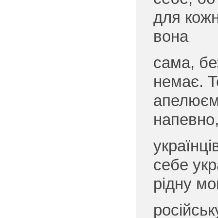
для кожн
вона
сама, бе
немає. 
апелюєм
напевно,
українці
себе укр
рідну мо
російськ