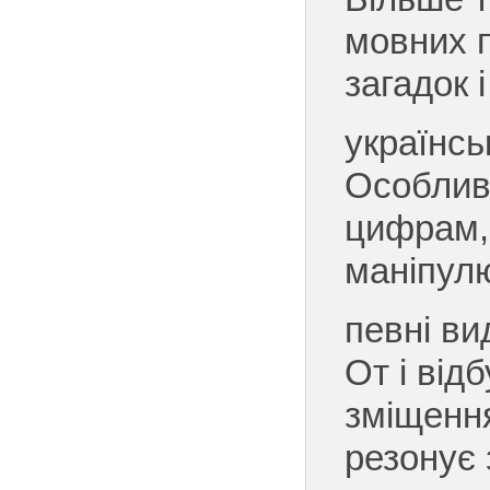
мовних 
загадок 
українсь
Особливо
цифрам,
маніпул
певні ви
От і від
зміщення
резонує 