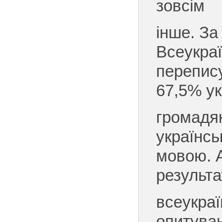
зовсім
інше. За
Всеукраї
перепис
67,5% ук
громадя
українсь
мовою. 
результ
всеукраї
опитува