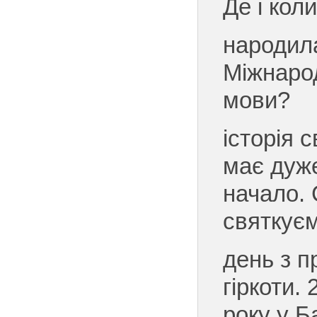
Де і коли
народил
Міжнарод
мови?
історія 
має дуже
начало. 
святкує
день з 
гіркоти.
року у Б