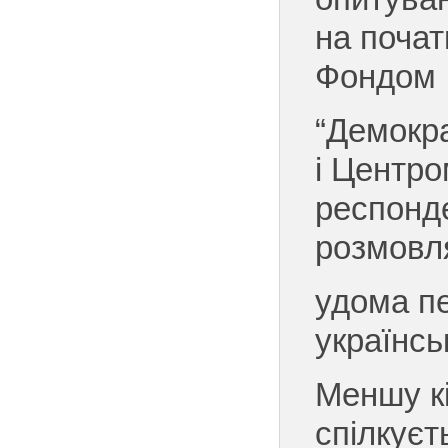
на почат
Фондом
“Демокра
і Центро
респонд
розмовл
удома п
українсь
Меншу кі
спілкуєт