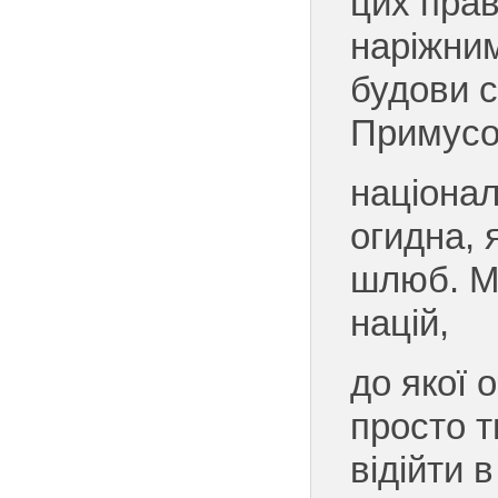
цих прав
наріжни
будови 
Примусо
націонал
огидна, 
шлюб. М
націй,
до якої 
просто т
відійти 