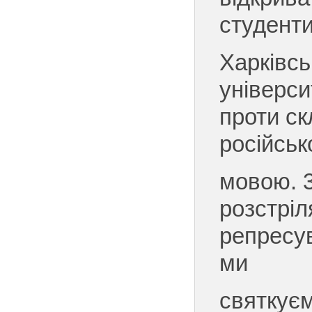
студент
Харківсь
універси
проти ск
російсь
мовою. 
розстріл
репресув
ми
святкуєм