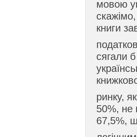
мовою ук
скажімо,
книги за
податков
сягали б
українсь
книжков
ринку, як
50%, не 
67,5%, щ