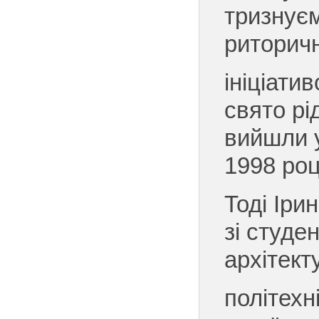
тризнуєм
риторич
ініціати
свято рі
вийшли 
1998 роц
Тоді Іри
зі студе
архітект
політехн