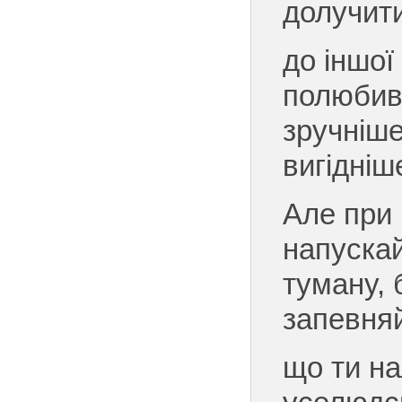
долучит
до іншої 
полюбив,
зручніше
вигідніш
Але при
напускай
туману, 
запевня
що ти н