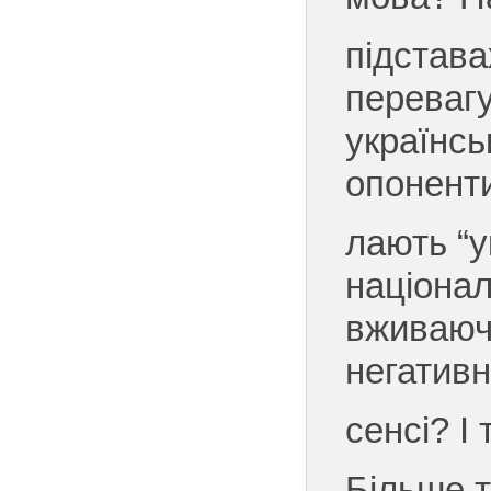
підстава
переваг
українськ
опоненти
лають “у
націонал
вживаюч
негатив
сенсі? І 
Більше т