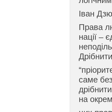
логічним
Іван Дз
Права л
нації – є
неподіл
Дрібнити
“пріорит
саме без
дрібнит
на окрем