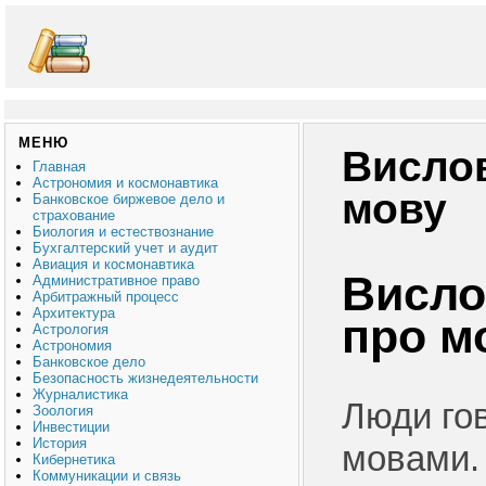
МЕНЮ
Висло
Главная
Астрономия и космонавтика
мову
Банковское биржевое дело и
страхование
Биология и естествознание
Бухгалтерский учет и аудит
Авиация и космонавтика
Висл
Административное право
Арбитражный процесс
Архитектура
про м
Астрология
Астрономия
Банковское дело
Безопасность жизнедеятельности
Журналистика
Люди го
Зоология
Инвестиции
История
мовами.
Кибернетика
Коммуникации и связь