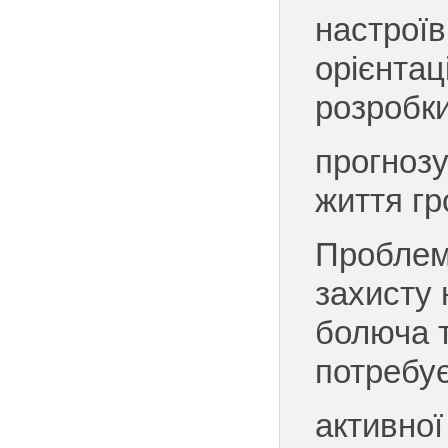
настроїв
орієнтац
розробк
прогнозу
життя гр
Проблем
захисту
болюча т
потребу
активної