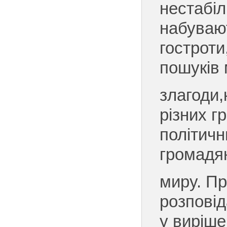
нестабіл
набуваю
гостроти
пошуків 
злагоди,
різних г
політичн
громадя
миру. П
розповід
у виріше