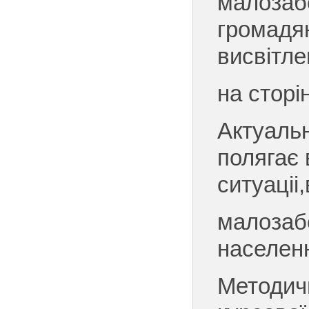
малозаб
громадян
висвітл
на сторін
Актуальн
полягає в
ситуаціі
малозаб
населен
Методичн