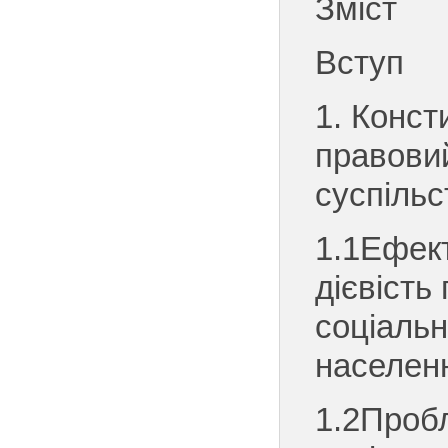
Зміст
Вступ
1. Конст
правовий
суспільс
1.1Ефект
дієвість
соціальн
населен
1.2Проб