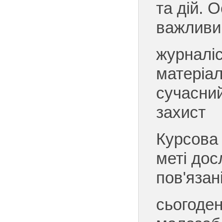
та дій. 
важливи
журналі
матеріал
сучасни
захист
Курсова
меті дос
пов'язан
сьогоден