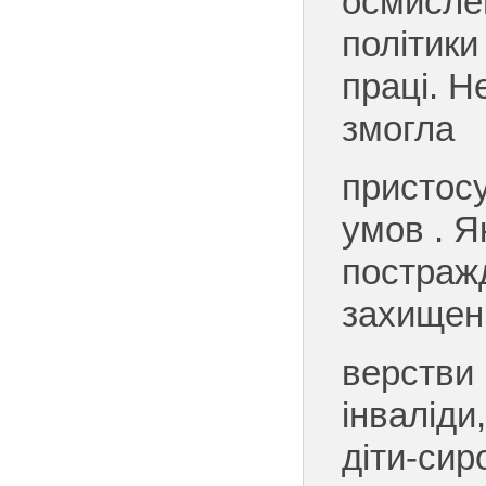
осмисле
політики
праці. Н
змогла
пристос
умов . Я
постраж
захищен
верстви
інваліди
діти-сир