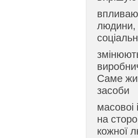
впливаюч
людини, 
соціальн
змінюють
виробнич
Саме жи
засоби
масовоі 
на сторо
кожної 