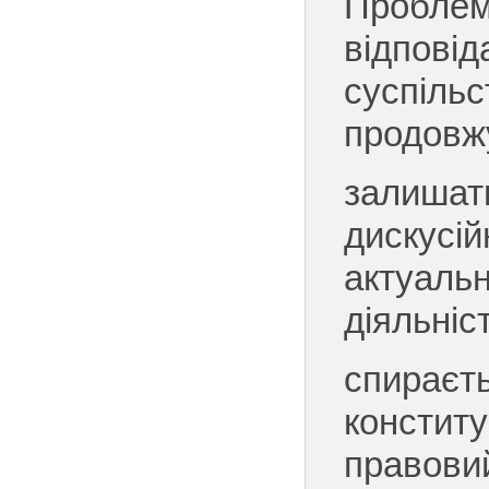
Проблем
відповід
суспільс
продовж
залишат
дискусій
актуальн
діяльніс
спираєт
конститу
правовий