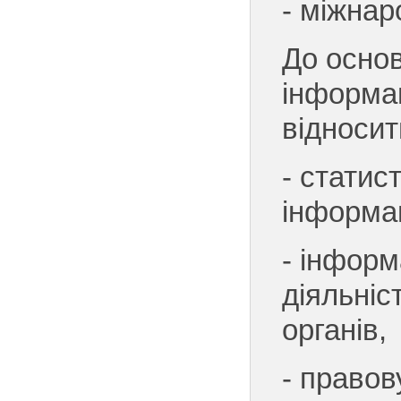
- міжнар
До основ
інформац
відносит
- статис
інформа
- інформ
діяльніс
органів,
- правов