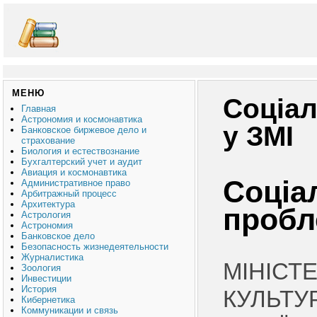
МЕНЮ
Соціал
Главная
Астрономия и космонавтика
у ЗМІ
Банковское биржевое дело и
страхование
Биология и естествознание
Бухгалтерский учет и аудит
Авиация и космонавтика
Соціа
Административное право
Арбитражный процесс
Архитектура
пробл
Астрология
Астрономия
Банковское дело
Безопасность жизнедеятельности
Журналистика
МІНІСТ
Зоология
Инвестиции
История
КУЛЬТУ
Кибернетика
Коммуникации и связь