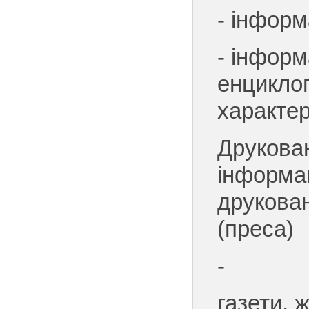
- інформ
- інформ
енцикло
характер
Друкова
інформац
друкова
(преса)
-
газети, 