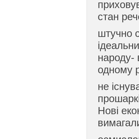
прихову
стан реч
штучно 
ідеальни
народу- 
одному р
не існув
прошарк
Нові еко
вимагал