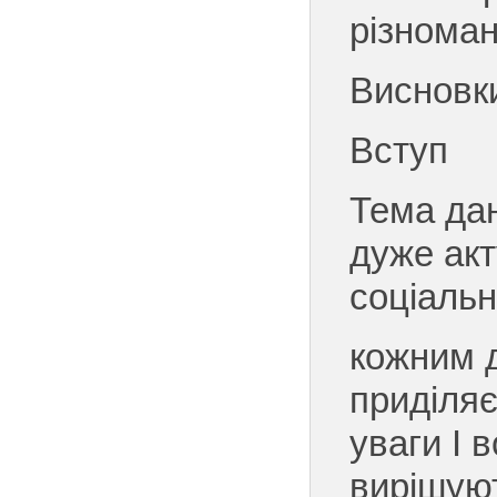
різноман
Висновки
Вступ
Тема дан
дуже ак
соціаль
кожним 
приділя
уваги І 
вирішуют