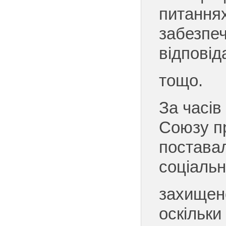
питаннях
забезпе
відповід
тощо.
За часів
Союзу п
постава
соціальн
захищен
оскільки