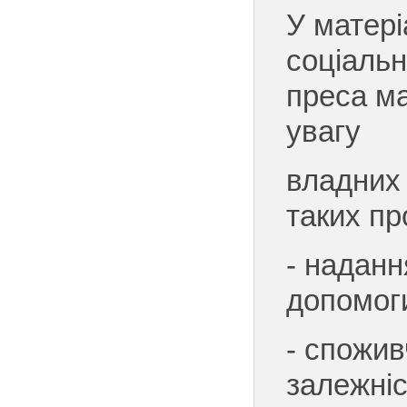
У матері
соціаль
преса м
увагу
владних 
таких пр
- наданн
допомог
- спожив
залежніст