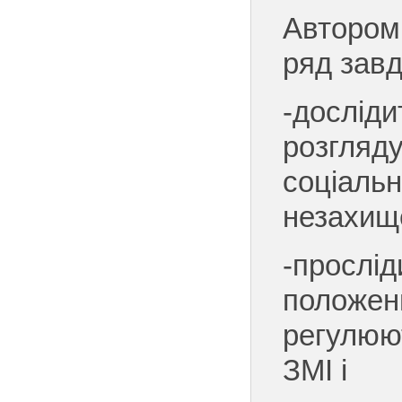
Автором
ряд завд
-досліди
розгляд
соціальн
незахищ
-прослі
положень
регулюют
ЗМІ і