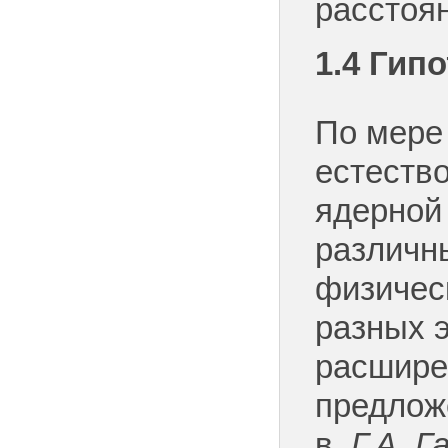
расстоян
1.4
Гипо
По мере
естеств
ядерной
различн
физичес
разных 
расшире
предложе
в.
Г.А.
Г