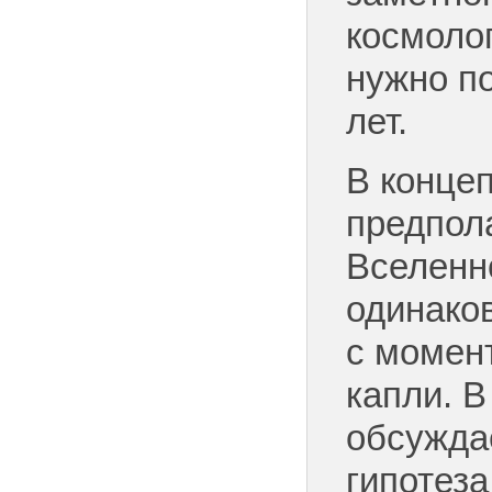
космолог
нужно п
лет.
В конце
предпол
Вселенн
одинако
с момен
капли. 
обсуждае
гипотез