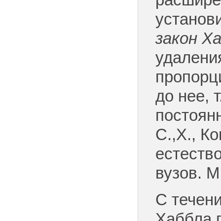
расшире
установ
закон Х
удалени
пропорц
до нее, т
постоян
С.,Х., К
естеств
вузов. М
С течен
Хаббла 