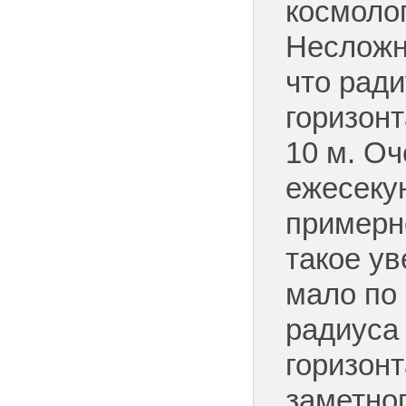
космолог
Несложн
что ради
горизон
10 м. Оч
ежесеку
примерно
такое у
мало по
радиуса
горизон
заметно