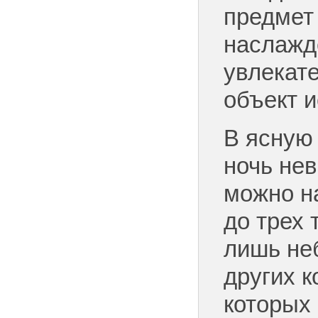
предмет 
наслажд
увлекат
объект 
В ясную
ночь не
можно н
до трех 
лишь не
других к
которых