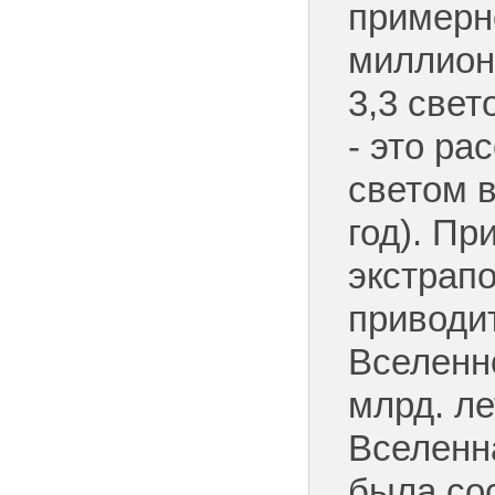
примерно
миллион 
3,3 свет
- это ра
светом в
год). Пр
экстрап
приводит
Вселенн
млрд. ле
Вселенна
была со