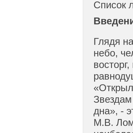
Список 
Введен
Глядя н
небо, че
восторг,
равноду
«Открыла
Звездам 
дна», - 
М.В. Ло