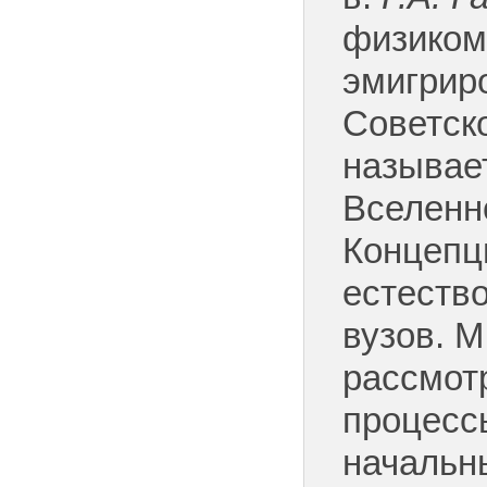
физиком 
эмигриро
Советск
называе
Вселенно
Концепц
естеств
вузов. М
рассмот
процесс
начальн