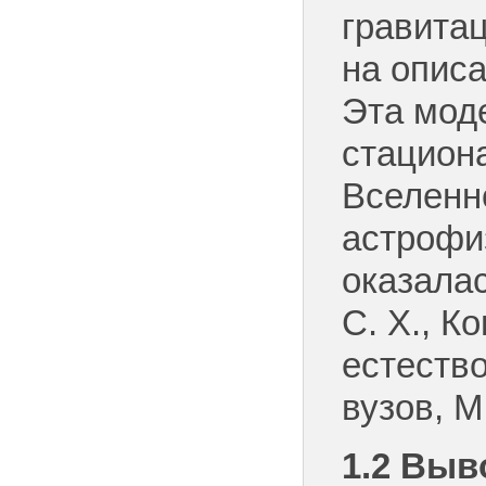
гравита
на опис
Эта мод
стацион
Вселенно
астрофи
оказала
С. Х., К
естеств
вузов, М
1.2
Выво