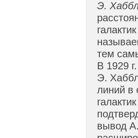
Э.
Хабб
расстоя
галактик
называе
тем сам
В 1929 г
Э. Хабб
линий в 
галакти
подтвер
вывод А