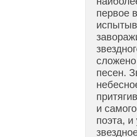
наиболе
первое в
испытыв
завораж
звездног
сложено
песен. З
небесно
притягив
и самого
поэта, и
звездное