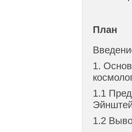
План
Введени
1. Осно
космоло
1.1 Пре
Эйнште
1.2 Выв