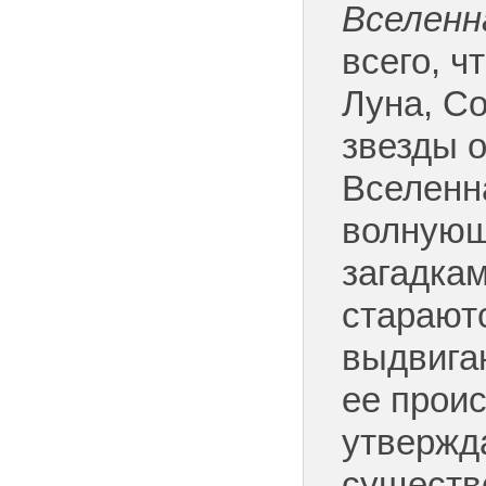
Вселенн
всего, ч
Луна, Со
звезды 
Вселенн
волнующ
загадка
стараютс
выдвига
ее прои
утвержд
существо