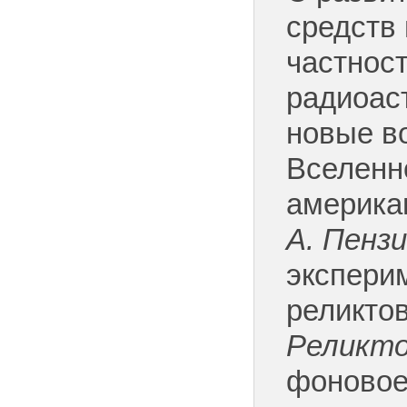
средств 
частнос
радиоас
новые в
Вселенно
америка
А.
Пензи
экспери
реликтов
Реликто
фоновое