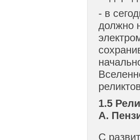
- в сег
должно 
электро
сохрани
начальн
Вселенн
реликто
1.5
Ре
ли
А. Пенз
С разви