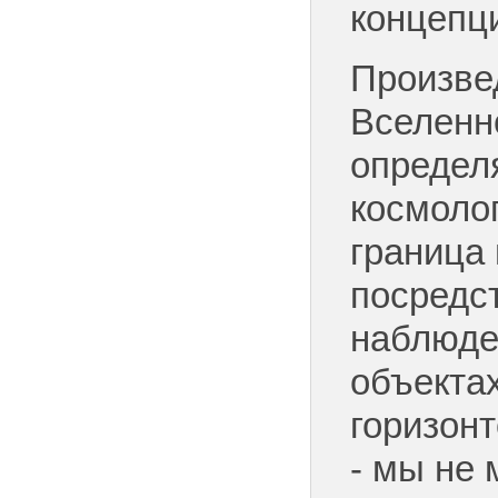
концепц
Произве
Вселенно
определ
космолог
граница
посредс
наблюде
объекта
горизон
- мы не 