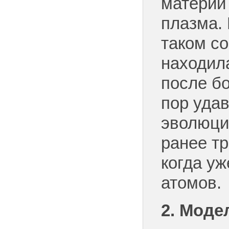
материи 
плазма. 
таком с
находил
после б
пор уда
эволюци
ранее тр
когда у
атомов.
2. Моде