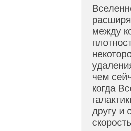
Вселенн
расширя
между к
плотност
некотор
удалени
чем сейч
когда Вс
галактик
другу и 
скорост