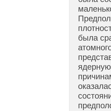
маленьк
Предпола
плотнос
была ср
атомного
предста
ядерную
причина
оказала
состояни
предпол