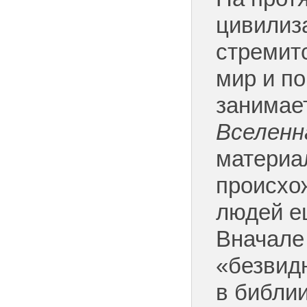
цивилиз
стремит
мир и по
занимае
Вселенн
материа
происхо
людей е
Вначале
«безвидн
в библии