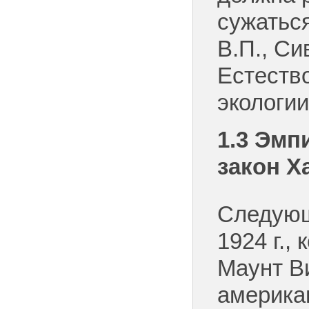
сужаться
В.П., Си
Естеств
экологии
1.3
Эм
п
закон Х
Следующ
1924 г.,
Маунт В
америка