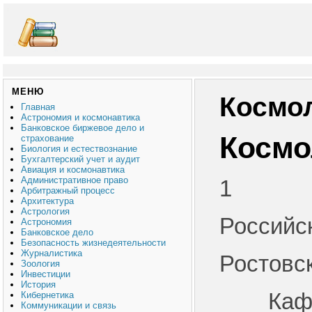
МЕНЮ
Космол
Главная
Астрономия и космонавтика
Банковское биржевое дело и
Космо
страхование
Биология и естествознание
Бухгалтерский учет и аудит
Авиация и космонавтика
Административное право
1
Арбитражный процесс
Архитектура
Астрология
Российс
Астрономия
Банковское дело
Безопасность жизнедеятельности
Журналистика
Ростовс
Зоология
Инвестиции
История
Каф
Кибернетика
Коммуникации и связь