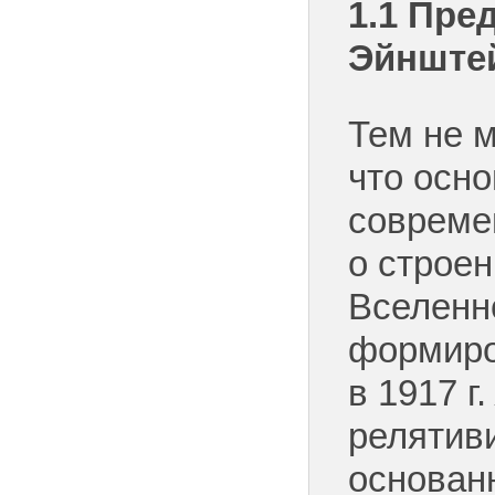
1.1
Пр
е
Эй
нште
Тем не м
что осн
совреме
о строе
Вселенн
формиро
в 1917 г
релятив
основан