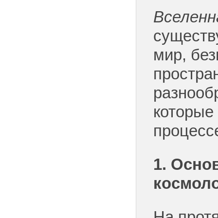
Вселен
существ
мир, бе
простра
разнооб
которые
процессе
1. Осно
космол
На прот