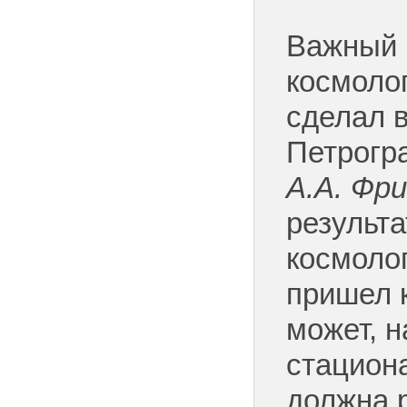
Важный 
космоло
сделал в
Петрогр
А.А.
Фри
результ
космоло
пришел 
может, н
стацион
должна 