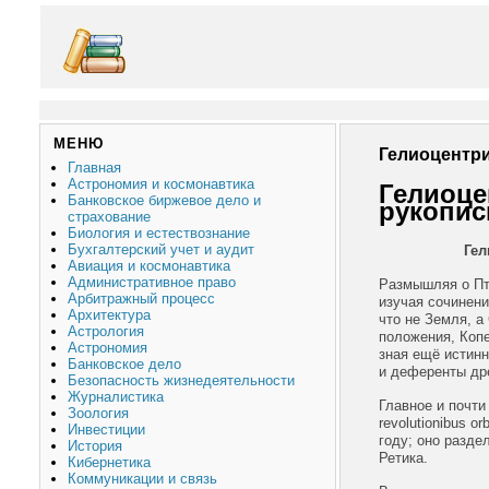
МЕНЮ
Гелиоцентри
Главная
Астрономия и космонавтика
Гелиоце
Банковское биржевое дело и
рукопис
страхование
Биология и естествознание
Бухгалтерский учет и аудит
Гел
Авиация и космонавтика
Административное право
Размышляя о Пт
Арбитражный процесс
изучая сочинени
Архитектура
что не Земля, а
Астрология
положения, Копе
Астрономия
зная ещё истинн
Банковское дело
и деференты др
Безопасность жизнедеятельности
Журналистика
Главное и почти
Зоология
revolutionibus 
Инвестиции
году; оно разде
История
Ретика.
Кибернетика
Коммуникации и связь