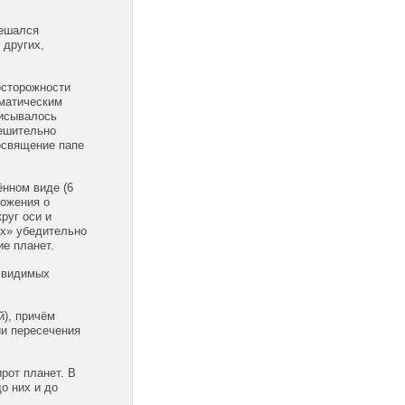
решался
 других,
осторожности
матическим
писывалось
решительно
освящение папе
ённом виде (6
ложения о
руг оси и
их» убедительно
ие планет.
я видимых
й), причём
ии пересечения
ирот планет. В
о них и до