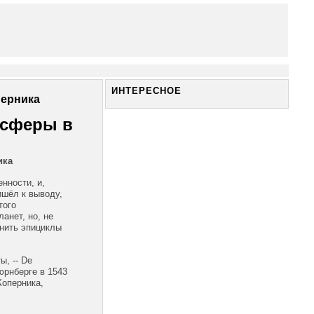
ИНТЕРЕСНОЕ
перника
 сферы в
ика
нности, и,
ишёл к выводу,
того
анет, но, не
анить эпициклы
ы, -- De
юрнберге в 1543
Коперника,