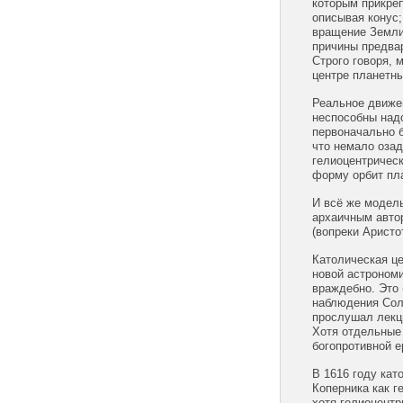
которым прикреп
описывая конус;
вращение Земли 
причины предва
Строго говоря, 
центре планетн
Реальное движен
неспособны надо
первоначально 
что немало оза
гелиоцентричес
форму орбит пла
И всё же модел
архаичным авто
(вопреки Арист
Католическая це
новой астрономи
враждебно. Это
наблюдения Сол
прослушал лекц
Хотя отдельные 
богопротивной е
В 1616 году ка
Коперника как г
хотя гелиоцент