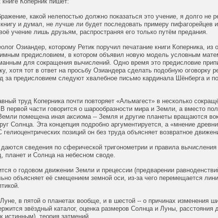
 книге Коперник пишет:
ражение, какой нелепостью должно показаться это учение, я долго не 
книгу и думал, не лучше ли будет последовать примеру пифагорейцев и
оё учение лишь друзьям, распространяя его только путём предания.
олог Озиандер, которому Ретик поручил печатание книги Коперника, из 
нимным предисловием, в котором объявил новую модель условным мате
манным для сокращения вычислений. Одно время это предисловие при
у, хотя тот в ответ на просьбу Озиандера сделать подобную оговорку 
ед за предисловием следуют хвалебное письмо кардинала Шёнберга и п
авный труд Коперника почти повторяет «Альмагест» в несколько сокращ
. В первой части говорится о шарообразности мира и Земли, а вместо по
емли помещена иная аксиома -- Земля и другие планеты вращаются вок
уг Солнца. Эта концепция подробно аргументируется, а «мнение древн
С гелиоцентрических позиций он без труда объясняет возвратное движен
и даются сведения по сферической тригонометрии и правила вычислени
, планет и Солнца на небесном своде.
ится о годовом движении Земли и прецессии (предварении равноденстви
ьно объясняет её смещением земной оси, из-за чего перемещается лин
птикой.
о Луне, в пятой о планетах вообще, и в шестой -- о причинах изменения ш
ержится звёздный каталог, оценка размеров Солнца и Луны, расстояния д
 к истинным), теория затмений.