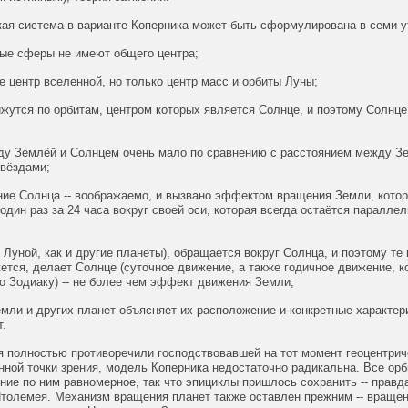
кая система в варианте Коперника может быть сформулирована в семи 
ные сферы не имеют общего центра;
не центр вселенной, но только центр масс и орбиты Луны;
жутся по орбитам, центром которых является Солнце, и поэтому Солнце
ду Землёй и Солнцем очень мало по сравнению с расстоянием между З
вёздами;
ние Солнца -- воображаемо, и вызвано эффектом вращения Земли, кото
один раз за 24 часа вокруг своей оси, которая всегда остаётся паралле
 Луной, как и другие планеты), обращается вокруг Солнца, и поэтому т
жется, делает Солнце (суточное движение, а также годичное движение, к
 Зодиаку) -- не более чем эффект движения Земли;
мли и других планет объясняет их расположение и конкретные характер
т.
я полностью противоречили господствовавшей на тот момент геоцентрич
нной точки зрения, модель Коперника недостаточно радикальна. Все орб
ние по ним равномерное, так что эпициклы пришлось сохранить -- правда
Птолемея. Механизм вращения планет также оставлен прежним -- вращен