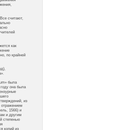
ожения,
Все считают,
мально
асно
учителей
жется как
ожение
но, по крайней
д),
а».
ium» была
 году она была
цензурные
йшего
утверждений, из
о отражением
ель, 1566) и
мам и другим
ой степенью
ия
я копий из