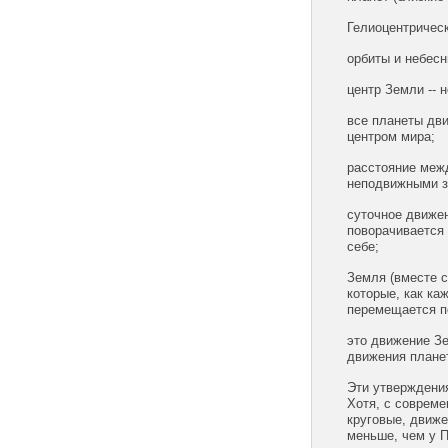
Гелиоцентричес
орбиты и небес
центр Земли -- 
все планеты дви
центром мира;
расстояние меж
неподвижными з
суточное движе
поворачивается 
себе;
Земля (вместе с
которые, как ка
перемещается по
это движение Зе
движения плане
Эти утверждени
Хотя, с совреме
круговые, движе
меньше, чем у 