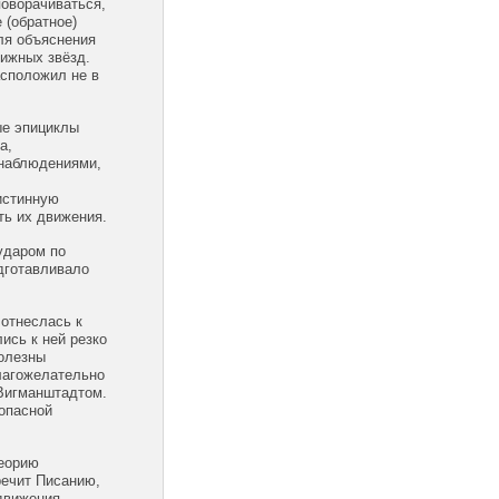
поворачиваться,
 (обратное)
ля объяснения
ижных звёзд.
асположил не в
ые эпициклы
а,
 наблюдениями,
истинную
ть их движения.
ударом по
дготавливало
.
 отнеслась к
ись к ней резко
полезны
лагожелательно
Вигманштадтом.
 опасной
теорию
речит Писанию,
движения