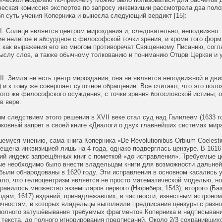
ческая комиссия экспертов по запросу инквизиции рассмотрела два пол
я суть учения Коперника и вынесла следующий вердикт [15]:
: Солнце является центром мироздания и, следовательно, неподвижно. 
ие нелепое и абсурдное с философской точки зрения, и кроме того фор
к как выражения его во многом противоречат Священному Писанию, согл
ыслу слов, а также обычному толкованию и пониманию Отцов Церкви и 
I: Земля не есть центр мироздания, она не является неподвижной и дви
) и к тому же совершает суточное обращение. Все считают, что это пол
ого же философского осуждения; с точки зрения богословской истины, о
в вере.
 следствием этого решения в XVII веке стал суд над Галилеем (1633 го
овный запрет в своей книге «Диалоги о двух главнейших системах мир
емуся мнению, сама книга Коперника «De Revolutionibus Orbium Coelest
щена инквизицией лишь на 4 года, однако подверглась цензуре. В 1616
ий индекс запрещённых книг с пометкой «до исправления». Требуемые 
рые необходимо было внести владельцам книги для возможности дальне
были обнародованы в 1620 году. Эти исправления в основном касались 
ло, что гелиоцентризм является не просто математической моделью, н
ранилось множество экземпляров первого (Нюрнберг, 1543), второго (Баз
рдам, 1617) изданий, принадлежавших, в частности, известным астроно
ичностям, в которых владельцы выполнили предписания цензуры с разн
 полного затушёвывания требуемых фрагментов Коперника и надписыван
текста, до полного игнорирования предписаний. Около 2/3 сохранившихс