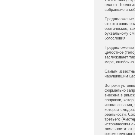
планет. Теологи
вобравшие в себ
Предположение I
что это заявлен
еретическое, та
буквальному см
богословия.
Предположение I
целостное (тело
заслуживает так
мере, ошибочно 
Самым известным
нарушившим церк
Вопреки устоявш
формально запре
внесена в римск
поправки, кото
использования, 
которых следова
реальности. Сох
третьего (Амсте
историческим л
лояльности: от
рекомендуемого 