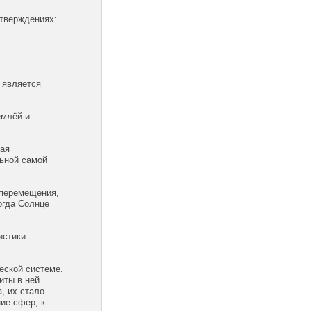
утверждениях:
 является
емлёй и
рая
льной самой
е перемещения,
огда Солнце
истики
еской системе.
иты в ней
, их стало
ие сфер, к