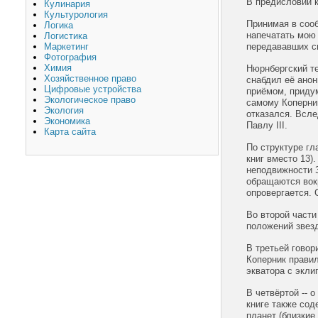
В предисловии к
Кулинария
Культурология
Принимая в сооб
Логика
напечатать мою 
Логистика
Маркетинг
передававших св
Фотография
Химия
Нюрнбергский те
Хозяйственное право
снабдил её ано
Цифровые устройства
приёмом, приду
Экологическое право
самому Коперник
Экология
отказался. Всл
Экономика
Павлу III.
Карта сайта
По структуре гл
книг вместо 13)
неподвижности З
обращаются вокр
опровергается. 
Во второй част
положений звезд
В третьей говор
Коперник правил
экватора с экли
В четвёртой -- 
книге также сод
планет (близкие