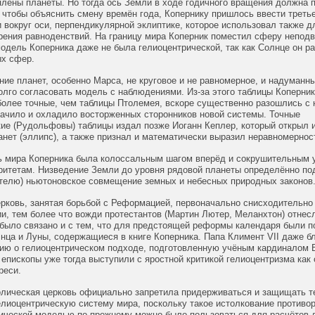
лены планеты. Но тогда ось Земли в ходе годичного вращения должна 
 чтобы объяснить смену времён года, Копернику пришлось ввести третье
вокруг оси, перпендикулярной эклиптике, которое использовал также д
рения равноденствий. На границу мира Коперник поместил сферу неподв
модель Коперника даже не была гелиоцентрической, так как Солнце он р
ых сфер.
ие планет, особенно Марса, не круговое и не равномерное, и надуманн
лго согласовать модель с наблюдениями. Из-за этого таблицы Коперник
более точные, чем таблицы Птолемея, вскоре существенно разошлись с
дачило и охладило восторженных сторонников новой системы. Точные
кие (Рудольфовы) таблицы издал позже Иоганн Кеплер, который открыл 
нет (эллипс), а также признал и математически выразил неравномернос
ь мира Коперника была колоссальным шагом вперёд и сокрушительным 
ритетам. Низведение Земли до уровня рядовой планеты определённо по
отелю) ньютоновское совмещение земных и небесных природных законов
рковь, занятая борьбой с Реформацией, первоначально снисходительно
и, тем более что вожди протестантов (Мартин Лютер, Меланхтон) отнесл
 было связано и с тем, что для предстоящей реформы календаря были 
нца и Луны, содержащиеся в книге Коперника. Папа Климент VII даже б
ию о гелиоцентрическом подходе, подготовленную учёным кардиналом 
епископы уже тогда выступили с яростной критикой гелиоцентризма как
реси.
толическая церковь официально запретила придерживаться и защищать 
елиоцентрическую систему мира, поскольку такое истолкование противо
рической моделью по-прежнему можно было пользоваться для расчётов 