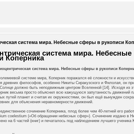
ческая система мира. Небесные сферы в рукописи Ко
нтрическая система мира. Небесные
и Коперника
иоцентрическая система мира
.
Небесные сферы в рукописи Коперн
олемеевой системе мира, Коперник поражался её сложности и искусстве
я древних философов, особенно Никиты Сиракузского и Филолая, он пр
 Солнце должно быть неподвижным центром Вселенной [14]. Исходя из э
рник весьма просто объяснил всю кажущуюся запутанность движений пл
ых путей планет и считая их окружностями, он был ещё вынужден сохр
евних для объяснения неравномерности движений.
 единственное сочинение Коперника, плод более чем 40-летней его работ
orbium coelestium («Об обращении небесных сфер»). Сочинение издано в Н
лено на 6 частей (книг) и печаталось под наблюдением лучшего ученика 