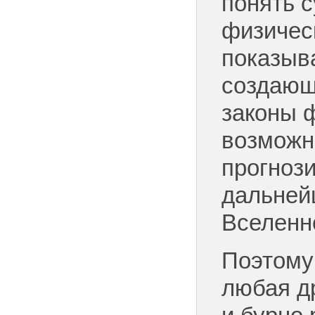
понять 
физичес
показыва
создающ
законы ф
возможн
прогноз
дальней
Вселенн
Поэтому 
любая д