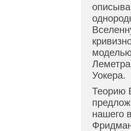
описыв
однород
Вселенн
кривизн
моделью
Леметра
Уокера.
Теорию 
предложи
нашего 
Фридман