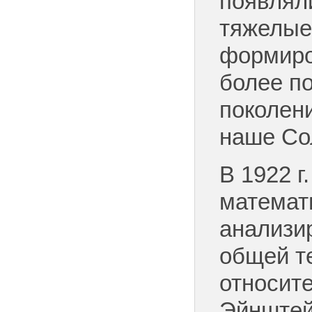
появлял
тяжелые
формиро
более п
поколени
наше Со
В 1922 г
математи
анализи
общей т
относит
Эйнштей