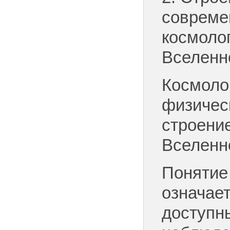
совреме
космоло
Вселенн
Космоло
физичес
строени
Вселенно
Понятие
означает
доступн