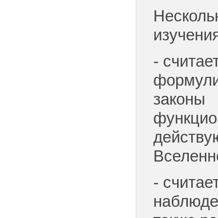
Несколь
изучени
- считае
формули
законы
функцио
действу
Вселенн
- считае
наблюде