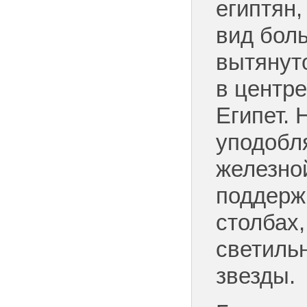
египтян
вид бол
вытянуто
в центре
Египет. 
уподобл
железно
поддерж
столбах,
светиль
звезды.