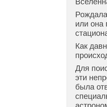
Вселенн
Рождала
или она
стацион
Как давн
происхо
Для поис
эти неп
была от
специал
астроном