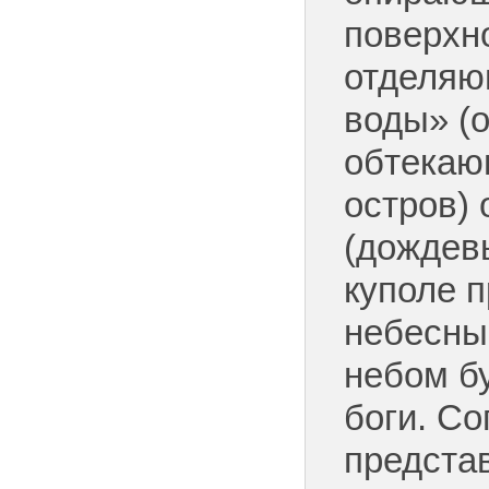
поверхн
отделяю
воды» (о
обтекаю
остров) 
(дождевы
куполе 
небесны
небом б
боги. Со
предста