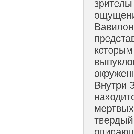
зритель
ощущени
Вавилон
предста
которым
выпуклог
окружен
Внутри 
находит
мертвых»
твердый 
опирающ