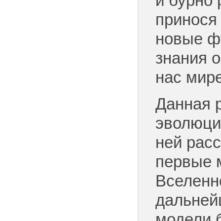
и бурно 
принося
новые ф
знания 
нас мире
Данная 
эволюци
ней рас
первые 
Вселенн
дальней
модели 