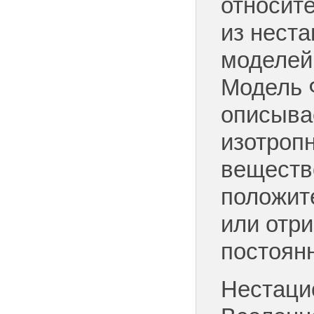
относит
из нест
моделей
Модель 
описыва
изотроп
веществ
положит
или отр
постоянн
Нестаци