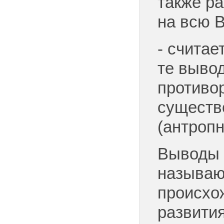
также р
на всю 
- считае
те вывод
противо
существ
(антропн
Выводы 
называю
происхо
развити