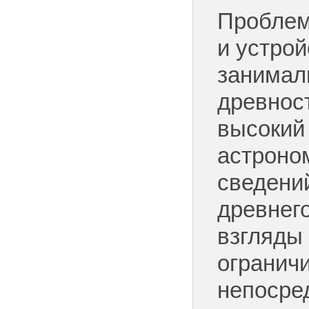
Проблем
и устро
занимал
древнос
высокий
астроно
сведени
древнего
взгляды
огранич
непосре