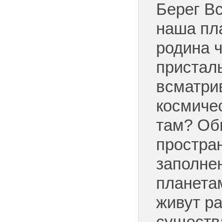
Берег Вс
наша пл
родина 
пристал
всматри
космичес
там? Об
простра
заполне
планета
живут р