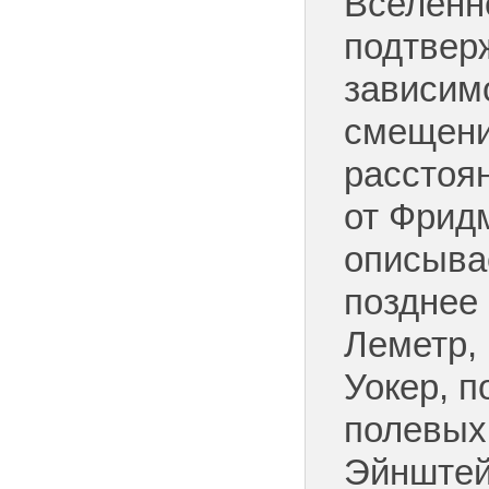
Вселенн
подтвер
зависим
смещени
расстоя
от Фрид
описыва
позднее
Леметр,
Уокер, 
полевых
Эйнштей