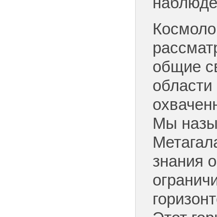
наблюде
Космоло
рассмат
общие с
области 
охвачен
Мы назы
Метагал
знания о
огранич
горизон