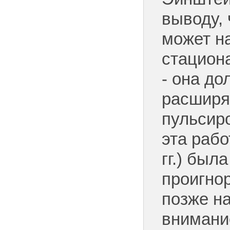
выводу, 
может н
стацион
- она до
расширя
пульсир
эта рабо
гг.) был
проигно
позже н
внимание