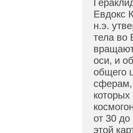
Геракли
Евдокс К
н.э. утв
тела во
вращают
оси, и о
общего 
сферам,
которых
космого
от 30 до
этой ка