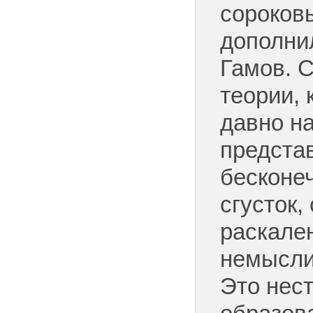
сороковы
дополни
Гамов. С
теории, 
давно н
предста
бесконе
сгусток,
раскале
немысли
Это нес