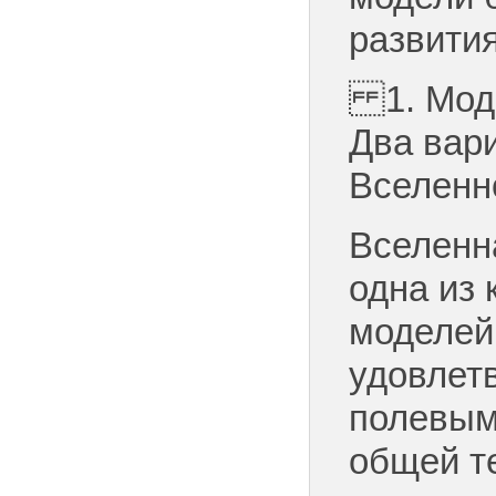
развити
1. Моде
Два вар
Вселенн
Вселенн
одна из 
моделей
удовлет
полевым
общей т