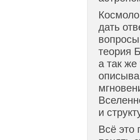
Космоло
дать отв
вопросы
теория 
а так же
описыва
мгновен
Вселенн
и структ
Всё это 