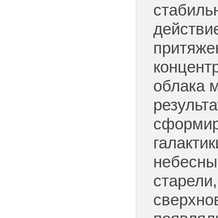
стабиль
действи
притяже
концент
облака м
результа
сформир
галактик
небесны
старели
сверхнов