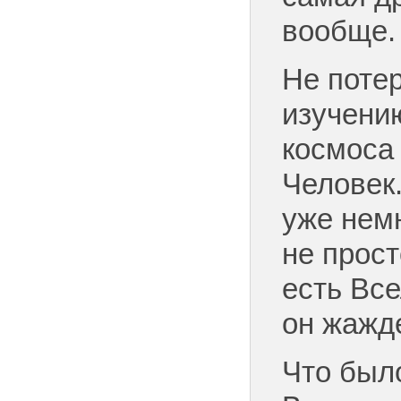
вообще.
Не потер
изучени
космоса
Человек.
уже немн
не прост
есть Все
он жажде
Что было