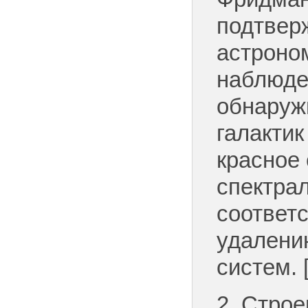
подтвер
астроно
наблюде
обнаруж
галактик
красное
спектрал
соответ
удалени
систем. [
2. Строе