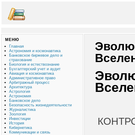
МЕНЮ
Эволю
Главная
Астрономия и космонавтика
Вселе
Банковское биржевое дело и
страхование
Биология и естествознание
Бухгалтерский учет и аудит
Эвол
Авиация и космонавтика
Административное право
Арбитражный процесс
Вселе
Архитектура
Астрология
Астрономия
Банковское дело
Безопасность жизнедеятельности
Журналистика
Зоология
КОНТР
Инвестиции
История
Кибернетика
Коммуникации и связь