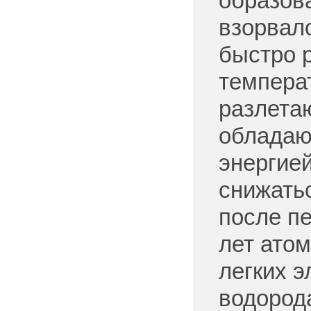
образов
взорвал
быстро 
темпера
разлета
обладаю
энергией
снижать
после п
лет ато
легких э
водорода