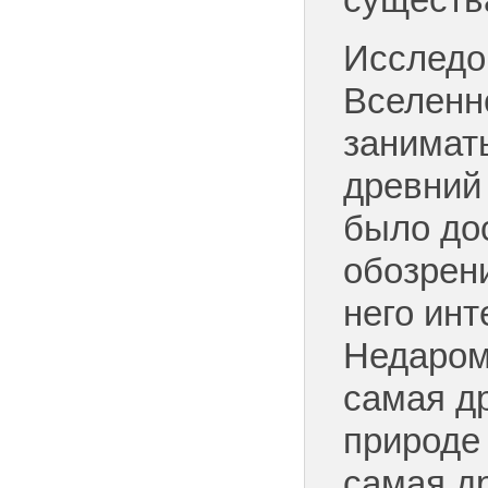
существ
Исследо
Вселенн
занимат
древний
было до
обозрени
него ин
Недаром
самая др
природе 
самая д