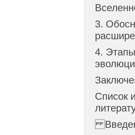
Вселенн
3. Обос
расшире
4. Этап
эволюци
Заключе
Список 
литерат
Введе