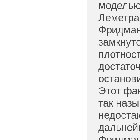
моделью
Леметра
Фридман
замкнуто
плотнос
достаточ
останов
Этот фак
так наз
недоста
дальней
Фридман